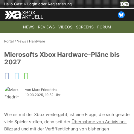
Hallo Gast »
Login
oder
Registrierung
NEWS
REVIEWS
VIDEOS
SCREENS
FORUM
TOP-THEMEN:
COD: MODERN WARFARE 4
HALO: CAMPAI
Portal
/
News
/
Hardware
Microsofts Xbox Hardware-Pläne bis
2027
von Marc Friedrichs
10.03.2025, 19:32 Uhr
Wie es mit der Xbox weitergeht, ist eine Frage, die sich gerade
viele Spieler stellen, denn seit der
Übernahme von Activision-
Blizzard
und mit der Veröffentlichung von bisherigen