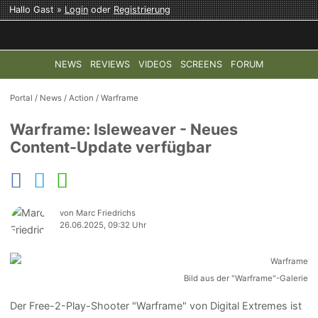
Hallo Gast »
Login
oder
Registrierung
NEWS
REVIEWS
VIDEOS
SCREENS
FORUM
TOP-THEMEN:
COD: MODERN WARFARE 4
HALO: CAMPAI
Portal
/
News
/
Action
/
Warframe
Warframe: Isleweaver - Neues
Content-Update verfügbar
von Marc Friedrichs
26.06.2025, 09:32 Uhr
Bild aus der "Warframe"-Galerie
Der Free-2-Play-Shooter "Warframe" von Digital Extremes ist