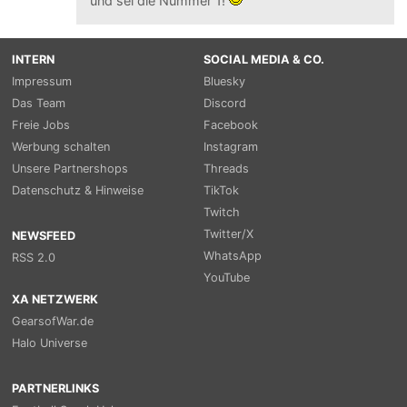
und sei die Nummer 1!
INTERN
SOCIAL MEDIA & CO.
Impressum
Bluesky
Das Team
Discord
Freie Jobs
Facebook
Werbung schalten
Instagram
Unsere Partnershops
Threads
Datenschutz & Hinweise
TikTok
Twitch
Twitter/X
NEWSFEED
WhatsApp
RSS 2.0
YouTube
XA NETZWERK
GearsofWar.de
Halo Universe
PARTNERLINKS