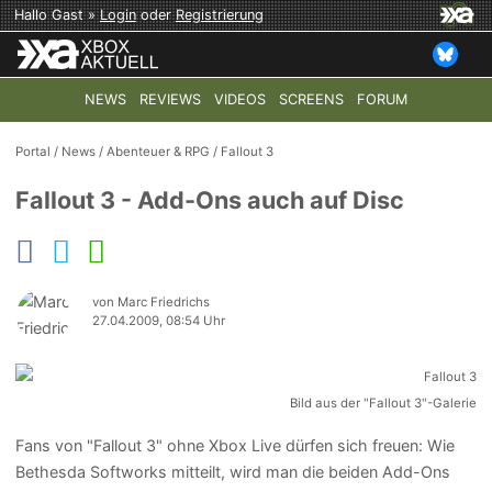
Hallo Gast »
Login
oder
Registrierung
NEWS
REVIEWS
VIDEOS
SCREENS
FORUM
TOP-THEMEN:
COD: MODERN WARFARE 4
HALO: CAMPAI
Portal
/
News
/
Abenteuer & RPG
/
Fallout 3
Fallout 3 - Add-Ons auch auf Disc
von Marc Friedrichs
27.04.2009, 08:54 Uhr
Bild aus der "Fallout 3"-Galerie
Fans von "Fallout 3" ohne Xbox Live dürfen sich freuen: Wie
Bethesda Softworks mitteilt, wird man die beiden Add-Ons