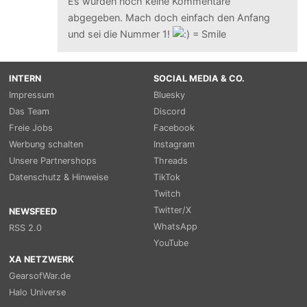
Es wurden noch keine Kommentare
abgegeben. Mach doch einfach den Anfang
und sei die Nummer 1!
INTERN
SOCIAL MEDIA & CO.
Impressum
Bluesky
Das Team
Discord
Freie Jobs
Facebook
Werbung schalten
Instagram
Unsere Partnershops
Threads
Datenschutz & Hinweise
TikTok
Twitch
Twitter/X
NEWSFEED
WhatsApp
RSS 2.0
YouTube
XA NETZWERK
GearsofWar.de
Halo Universe