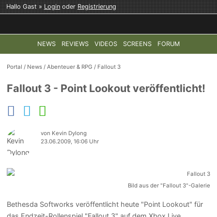
Hallo Gast »
Login
oder
Registrierung
NEWS
REVIEWS
VIDEOS
SCREENS
FORUM
TOP-THEMEN:
COD: MODERN WARFARE 4
HALO: CAMPAI
Portal
/
News
/
Abenteuer & RPG
/
Fallout 3
Fallout 3 - Point Lookout veröffentlicht!
von Kevin Dylong
23.06.2009, 16:06 Uhr
Bild aus der "Fallout 3"-Galerie
Bethesda Softworks veröffentlicht heute "Point Lookout" für
das Endzeit-Rollenspiel "Fallout 3" auf dem Xbox Live