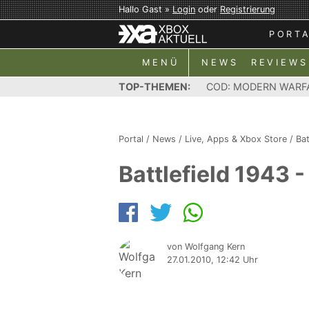
Hallo Gast »
Login
oder
Registrierung
PORT
MENÜ
NEWS
REVIEWS
TOP-THEMEN:
COD: MODERN WARF
Portal
/
News
/
Live, Apps & Xbox Store
/
Bat
Battlefield 1943 
von Wolfgang Kern
27.01.2010, 12:42 Uhr