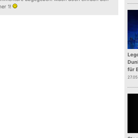
er 1!
Leg
Dunk
für 
27.0