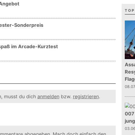
 Angebot
TOP
vester-Sonderpreis
rspaß im Arcade-Kurztest
Assa
Resy
Flag
08.0
, musst du dich
anmelden
bzw.
registrieren
.
007 
jun
03.0
ommentare abgegeben. Mach doch einfach den