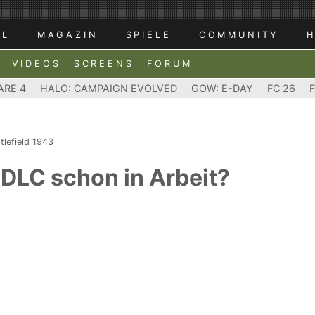
AL
MAGAZIN
SPIELE
COMMUNITY
VIDEOS
SCREENS
FORUM
ARE 4
HALO: CAMPAIGN EVOLVED
GOW: E-DAY
FC 26
tlefield 1943
- DLC schon in Arbeit?