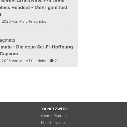
lseries Arctis Nova Pro Omni
less Headset - Mehr geht fast
t
5.2026
von Marc Friedrichs
mata - Die neue Sci-Fi-Hoffnung
 Capcom
4.2026
von Marc Friedrichs
2
XA NETZWERK
GearsofWar.de
Halo Universe