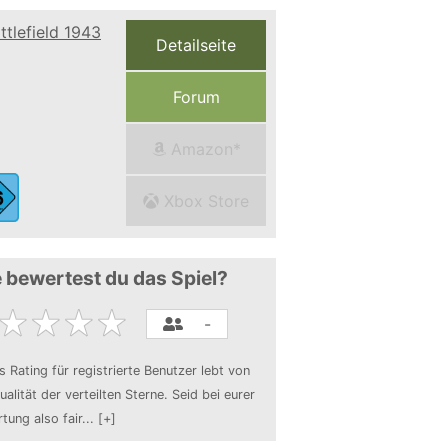
Detailseite
Forum
Amazon*
Xbox Store
 bewertest du das Spiel?
-
s Rating für registrierte Benutzer lebt von
ualität der verteilten Sterne. Seid bei eurer
tung also fair
...
[+]