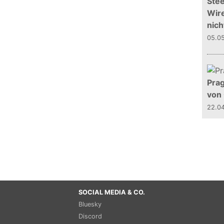
Stee
Wire
nich
05.0
Prag
von
22.0
SOCIAL MEDIA & CO.
Bluesky
Discord