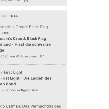
tung also fair
...
[+]
 ARTIKEL
ssin's Creed: Black Flag
nced - Hisst die schwarze
ge!
7.2026
von Wolfgang Kern
1
First Light - Die Leiden des
gen Bond
6.2026
von Wolfgang Kern