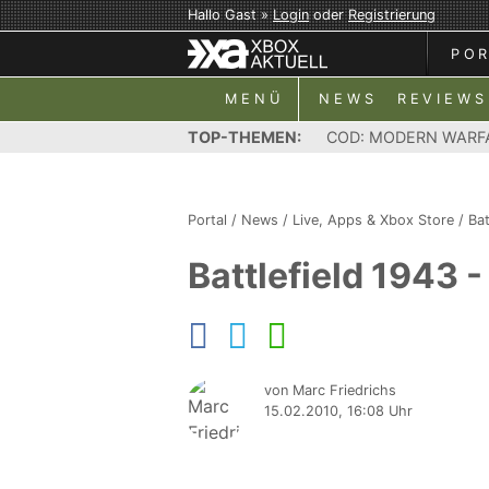
Hallo Gast »
Login
oder
Registrierung
PO
MENÜ
NEWS
REVIEWS
TOP-THEMEN:
COD: MODERN WARF
Portal
/
News
/
Live, Apps & Xbox Store
/
Bat
Battlefield 1943
von Marc Friedrichs
15.02.2010, 16:08 Uhr