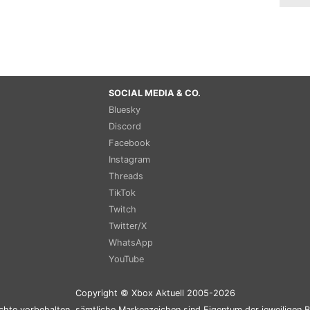
SOCIAL MEDIA & CO.
Bluesky
Discord
Facebook
Instagram
Threads
TikTok
Twitch
Twitter/X
WhatsApp
YouTube
Copyright © Xbox Aktuell 2005-2026
chte vorbehalten, sämtliche Markenzeichen sind Eigentum der jeweiligen B