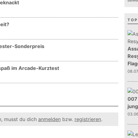
Bewer
geknackt
TOP
eit?
vester-Sonderpreis
Assa
Resy
Flag
rspaß im Arcade-Kurztest
08.0
007 
jun
03.0
, musst du dich
anmelden
bzw.
registrieren
.