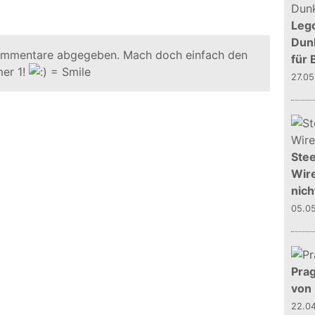
Leg
Dunk
ommentare abgegeben. Mach doch einfach den
für 
er 1!
27.0
Stee
Wire
nich
05.0
Prag
von
22.0