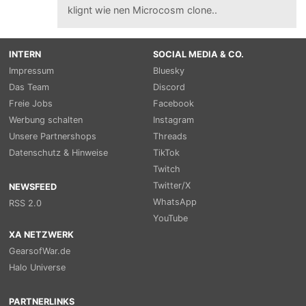
klignt wie nen Microcosm clone..
INTERN
SOCIAL MEDIA & CO.
Impressum
Bluesky
Das Team
Discord
Freie Jobs
Facebook
Werbung schalten
Instagram
Unsere Partnershops
Threads
Datenschutz & Hinweise
TikTok
Twitch
Twitter/X
NEWSFEED
WhatsApp
RSS 2.0
YouTube
XA NETZWERK
GearsofWar.de
Halo Universe
PARTNERLINKS