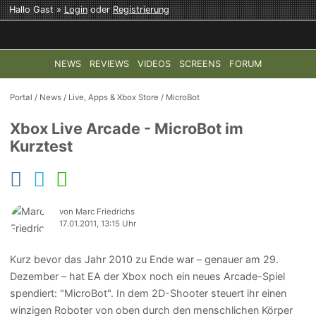
Hallo Gast »
Login
oder
Registrierung
NEWS
REVIEWS
VIDEOS
SCREENS
FORUM
TOP-THEMEN:
COD: MODERN WARFARE 4
HALO: CAMPAI
Portal
/
News
/
Live, Apps & Xbox Store
/
MicroBot
Xbox Live Arcade - MicroBot im
Kurztest
von Marc Friedrichs
17.01.2011, 13:15 Uhr
Kurz bevor das Jahr 2010 zu Ende war – genauer am 29.
Dezember – hat EA der Xbox noch ein neues Arcade-Spiel
spendiert: "MicroBot". In dem 2D-Shooter steuert ihr einen
winzigen Roboter von oben durch den menschlichen Körper