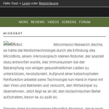
Hallo Gast »
Login
oder
Registrierung
NEWS
REVIEWS
VIDEOS
SCREENS
FORUM
TOP-THEMEN:
COD: MODERN WARFARE 4
HALO: CAMPAI
MICROBOT
MicroHexon Research dachte,
es hätte die Medizintechnologie durch die Erfindung des
MicroBots, einem mikroskopisch kleinen Roboter, der speziell
dazu entworfen wurde, das Immunsystem bei der
Bekämpfung von einigen gesundheitlichen Leiden zu
unterstützen, revolutioniert. Aufgrund einer katastrophalen
Fehlfunktion arbeitet seine Technologie nun Hand in Hand mit
den Viren und Bakterien und versucht, den Wirtskörper zu
übernehmen. Jetzt liegt es an dir, den biotechnischen Befall
aufzuhalten, bevor es zu spät ist.
Steuere einen hochmodernen MicroBot-Prototyp, der je nach