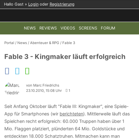
Hallo Gast »
Login
oder
Registrierung
NEWS
REVIEWS
VIDEOS
SCREENS
FORUM
TOP-THEMEN:
COD: MODERN WARFARE 4
HALO: CAMPAI
Portal
/
News
/
Abenteuer & RPG
/
Fable 3
Fable 3 - Kingmaker läuft erfolgreich
von Marc Friedrichs
23.10.2010, 15:08 Uhr
1
Seit Anfang Oktober läuft "Fable III: Kingmaker", eine Spiele-
App für Smartphones (wir
berichteten
). Mittlerweile läuft das
Spielchen recht erfolgreich: 60.000 Truppen haben über 1
Mio. Flaggen platziert, plünderten 64 Mio. Goldstücke und
entdeckten 18.000 Schatztruhen. Mitmachen kann man