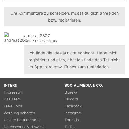
Um Kommentare zu schreiben, musst du dich
anmelden
bzw.
registrieren
.
andreas2807
24.10.2010, 12:56 Uhr
Ich finde die Idee ja nicht schlecht. Habe mich
registriert und alles, aber ich finde das Teil nicht
im Appstore bzw. iTunes zum runterladen.
INTERN
SOCIAL MEDIA & CO.
Impressum
Bluesky
Das Team
Discord
Freie Jobs
Facebook
Werbung schalten
Instagram
Unsere Partnershops
Threads
Datenschutz & Hinweise
TikTok