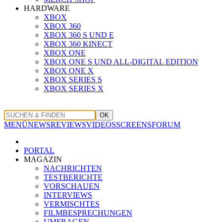
HARDWARE
XBOX
XBOX 360
XBOX 360 S UND E
XBOX 360 KINECT
XBOX ONE
XBOX ONE S UND ALL-DIGITAL EDITION
XBOX ONE X
XBOX SERIES S
XBOX SERIES X
OK
MENÜ
NEWS
REVIEWS
VIDEOS
SCREENS
FORUM
PORTAL
MAGAZIN
NACHRICHTEN
TESTBERICHTE
VORSCHAUEN
INTERVIEWS
VERMISCHTES
FILMBESPRECHUNGEN
UMFRAGEN