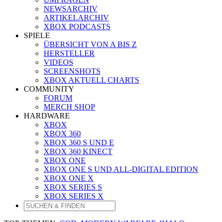
NEWSARCHIV
ARTIKELARCHIV
XBOX PODCASTS
SPIELE
ÜBERSICHT VON A BIS Z
HERSTELLER
VIDEOS
SCREENSHOTS
XBOX AKTUELL CHARTS
COMMUNITY
FORUM
MERCH SHOP
HARDWARE
XBOX
XBOX 360
XBOX 360 S UND E
XBOX 360 KINECT
XBOX ONE
XBOX ONE S UND ALL-DIGITAL EDITION
XBOX ONE X
XBOX SERIES S
XBOX SERIES X