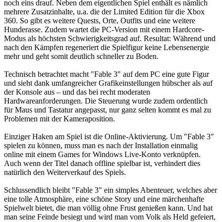
noch eins drauf. Neben dem eigentlichen Spiel enthält es nämlich
mehrere Zusatzinhalte, u.a. die der Limited Edition für die Xbox
360. So gibt es weitere Quests, Orte, Outfits und eine weitere
Hunderasse. Zudem wartet die PC-Version mit einem Hardcore-
Modus als höchsten Schwierigkeitsgrad auf. Resultat: Während und
nach den Kämpfen regeneriert die Spielfigur keine Lebensenergie
mehr und geht somit deutlich schneller zu Boden.
Technisch betrachtet macht "Fable 3" auf dem PC eine gute Figur
und sieht dank umfangreicher Grafikeinstellungen hübscher als auf
der Konsole aus – und das bei recht moderaten
Hardwareanforderungen. Die Steuerung wurde zudem ordentlich
für Maus und Tastatur angepasst, nur ganz selten kommt es mal zu
Problemen mit der Kameraposition.
Einziger Haken am Spiel ist die Online-Aktivierung. Um "Fable 3"
spielen zu können, muss man es nach der Installation einmalig
online mit einem Games for Windows Live-Konto verknüpfen.
Auch wenn der Titel danach offline spielbar ist, verhindert dies
natürlich den Weiterverkauf des Spiels.
Schlussendlich bleibt "Fable 3" ein simples Abenteuer, welches aber
eine tolle Atmosphäre, eine schöne Story und eine märchenhafte
Spielwelt bietet, die man völlig ohne Frust genießen kann. Und hat
man seine Feinde besiegt und wird man vom Volk als Held gefeiert,