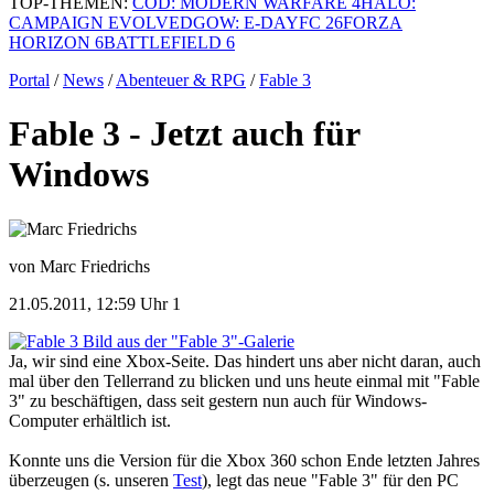
TOP-THEMEN:
COD: MODERN WARFARE 4
HALO:
CAMPAIGN EVOLVED
GOW: E-DAY
FC 26
FORZA
HORIZON 6
BATTLEFIELD 6
Portal
/
News
/
Abenteuer & RPG
/
Fable 3
Fable 3 - Jetzt auch für
Windows
von Marc Friedrichs
21.05.2011, 12:59 Uhr
1
Bild aus der "Fable 3"-Galerie
Ja, wir sind eine Xbox-Seite. Das hindert uns aber nicht daran, auch
mal über den Tellerrand zu blicken und uns heute einmal mit "Fable
3" zu beschäftigen, dass seit gestern nun auch für Windows-
Computer erhältlich ist.
Konnte uns die Version für die Xbox 360 schon Ende letzten Jahres
überzeugen (s. unseren
Test
), legt das neue "Fable 3" für den PC