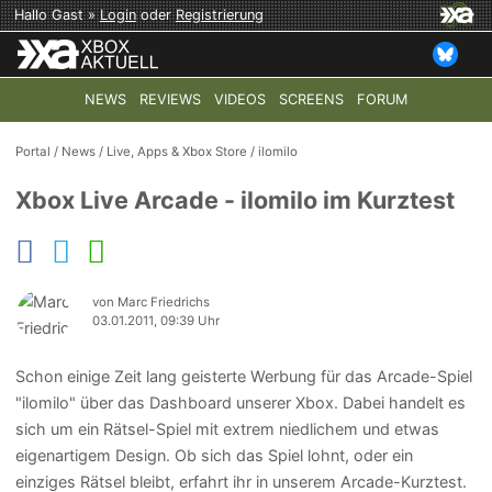
Hallo Gast »
Login
oder
Registrierung
NEWS
REVIEWS
VIDEOS
SCREENS
FORUM
TOP-THEMEN:
COD: MODERN WARFARE 4
HALO: CAMPAI
Portal
/
News
/
Live, Apps & Xbox Store
/
ilomilo
Xbox Live Arcade - ilomilo im Kurztest
von Marc Friedrichs
03.01.2011, 09:39 Uhr
Schon einige Zeit lang geisterte Werbung für das Arcade-Spiel
"ilomilo" über das Dashboard unserer Xbox. Dabei handelt es
sich um ein Rätsel-Spiel mit extrem niedlichem und etwas
eigenartigem Design. Ob sich das Spiel lohnt, oder ein
einziges Rätsel bleibt, erfahrt ihr in unserem Arcade-Kurztest.