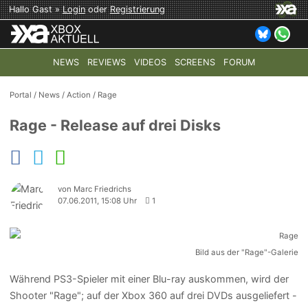
Hallo Gast »
Login
oder
Registrierung
NEWS
REVIEWS
VIDEOS
SCREENS
FORUM
TOP-THEMEN:
COD: MODERN WARFARE 4
HALO: CAMPAI
Portal
/
News
/
Action
/
Rage
Rage - Release auf drei Disks
von Marc Friedrichs
07.06.2011, 15:08 Uhr
1
Bild aus der "Rage"-Galerie
Während PS3-Spieler mit einer Blu-ray auskommen, wird der
Shooter "Rage"; auf der Xbox 360 auf drei DVDs ausgeliefert -