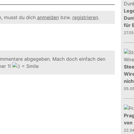
Leg
, musst du dich
anmelden
bzw.
registrieren
.
Dunk
für 
27.0
ommentare abgegeben. Mach doch einfach den
er 1!
Stee
Wire
nich
05.0
Prag
von
22.0