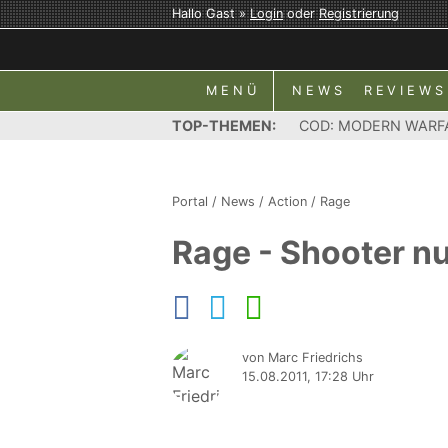
Hallo Gast »
Login
oder
Registrierung
MENÜ
NEWS
REVIEWS
TOP-THEMEN:
COD: MODERN WARF
Portal
/
News
/
Action
/
Rage
Rage - Shooter nu
von Marc Friedrichs
15.08.2011, 17:28 Uhr