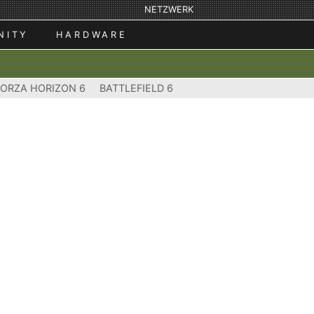
NETZWERK
NITY
HARDWARE
FORZA HORIZON 6
BATTLEFIELD 6