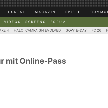
PORTAL
MAGAZIN
SPIELE
COMMU
VIDEOS
SCREENS
FORUM
ARE 4
HALO: CAMPAIGN EVOLVED
GOW: E-DAY
FC 26
r mit Online-Pass