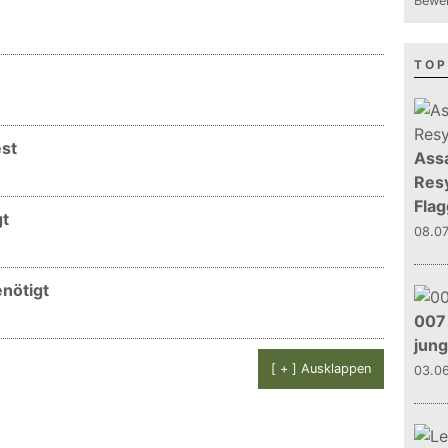
Bewer
TOP
est
Assa
Resy
Flag
gt
08.0
nötigt
007 
jun
[ + ] Ausklappen
03.0