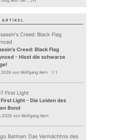
tung also fair
...
[+]
 ARTIKEL
ssin's Creed: Black Flag
nced - Hisst die schwarze
ge!
7.2026
von Wolfgang Kern
1
First Light - Die Leiden des
gen Bond
6.2026
von Wolfgang Kern