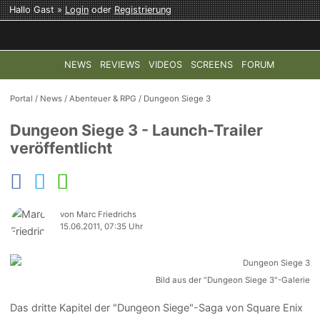
Hallo Gast »
Login
oder
Registrierung
NEWS
REVIEWS
VIDEOS
SCREENS
FORUM
TOP-THEMEN:
COD: MODERN WARFARE 4
HALO: CAMPAI
Portal
/
News
/
Abenteuer & RPG
/
Dungeon Siege 3
Dungeon Siege 3 - Launch-Trailer
veröffentlicht
von Marc Friedrichs
15.06.2011, 07:35 Uhr
Bild aus der "Dungeon Siege 3"-Galerie
Das dritte Kapitel der "Dungeon Siege"-Saga von Square Enix