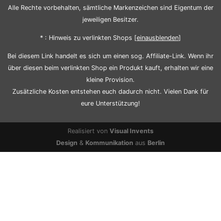
Alle Rechte vorbehalten, sämtliche Markenzeichen sind Eigentum der
jeweiligen Besitzer.
* : Hinweis zu verlinkten Shops [
ein
aus
blenden
]
Bei diesem Link handelt es sich um einen sog. Affiliate-Link. Wenn ihr
über diesen beim verlinkten Shop ein Produkt kauft, erhalten wir eine
kleine Provision.
Zusätzliche Kosten entstehen euch dadurch nicht. Vielen Dank für
eure Unterstützung!
Realisiert von
Visual Invents
Design
&
Kommunikation
aus
Berlin