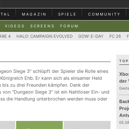
RTAL
MAGAZIN
SPIELE
COMMUNITY
VIDEOS
SCREENS
FORUM
ARE 4
HALO: CAMPAIGN EVOLVED
GOW: E-DAY
FC 26
TOP
ngeon Siege 3" schlüpft der Spieler die Rolle eines
Xbo
 Königreich Ehb. Er kann sich als einsamer Held
der
n bis zu drei Freunden kämpfen. Dank der
Gest
 von "Dungeon Siege 3" ist ein Nahtloser Ein- und
ass die Handlung unterbrochen werden muss oder
Bac
Proj
Ant
05.08