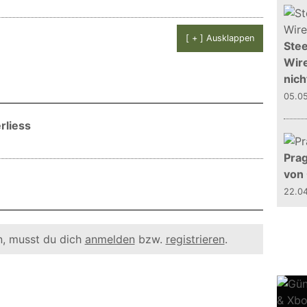
[ + ] Ausklappen
Stee
Wire
nich
05.0
rliess
Prag
von
22.0
, musst du dich
anmelden
bzw.
registrieren
.