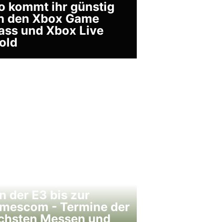
o kommt ihr günstig
n den Xbox Game
ass und Xbox Live
old
n der E3 bis zur
mescom - Termine der
chsten Messen und