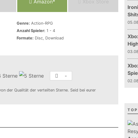
Amazon*
Xbox Store
Iron
Shit
05.08
Genre:
Action-RPG
Anzahl Spieler:
1 - 4
Xbox
Formate:
Disc, Download
Hig
03.08
Xbo
Spie
-
02.08
von der Qualität der verteilten Sterne. Seid bei eurer
TOP