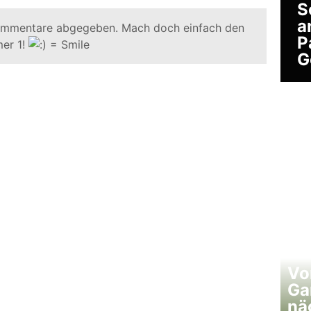
S
a
ommentare abgegeben. Mach doch einfach den
P
er 1!
G
Vo
Ga
nä