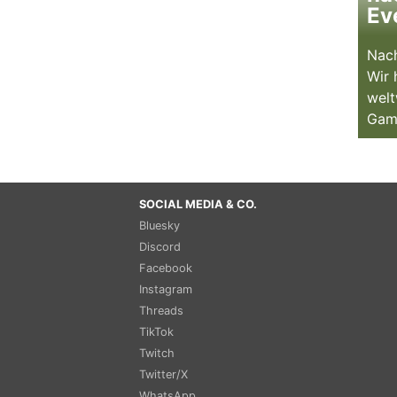
Ev
Nach
Wir 
welt
Gam
SOCIAL MEDIA & CO.
Bluesky
Discord
Facebook
Instagram
Threads
TikTok
Twitch
Twitter/X
WhatsApp