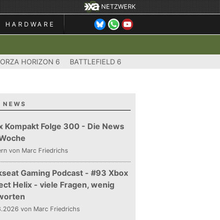
NETZWERK
HARDWARE
FORZA HORIZON 6
BATTLEFIELD 6
 NEWS
x Kompakt Folge 300 - Die News
 Woche
ern
von Marc Friedrichs
kseat Gaming Podcast - #93 Xbox
ect Helix - viele Fragen, wenig
worten
.2026 von Marc Friedrichs