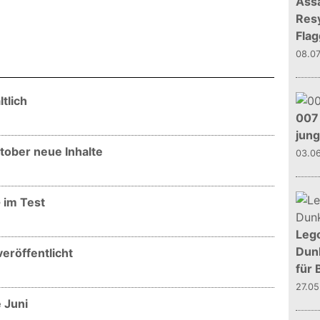
Assa
Resy
Flag
08.0
tlich
007 
jun
ober neue Inhalte
03.0
 im Test
Leg
Dunk
eröffentlicht
für 
27.0
 Juni