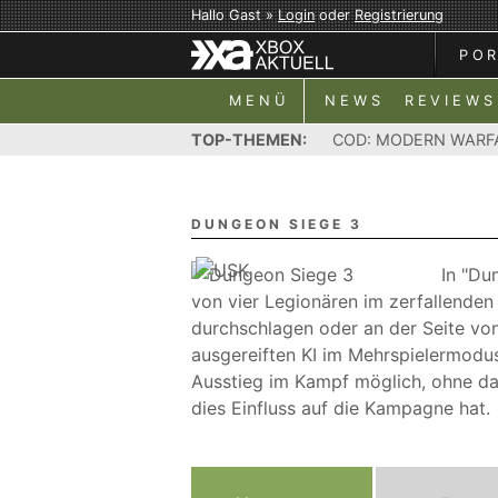
Hallo Gast »
Login
oder
Registrierung
PO
MENÜ
NEWS
REVIEWS
TOP-THEMEN:
COD: MODERN WARF
DUNGEON SIEGE 3
In "Du
von vier Legionären im zerfallenden
durchschlagen oder an der Seite vo
ausgereiften KI im Mehrspielermodus
Ausstieg im Kampf möglich, ohne d
dies Einfluss auf die Kampagne hat.