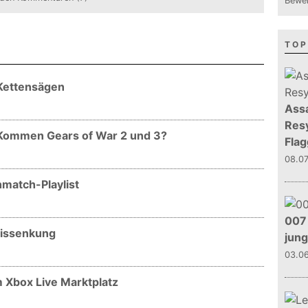
Bewer
TOP
 Kettensägen
Assa
Resy
 Kommen Gears of War 2 und 3?
Flag
08.0
match-Playlist
007 
eissenkung
jun
03.0
 Xbox Live Marktplatz