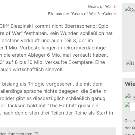
Bild aus der "Gears of War 3"-Galerie
liff Bleszinski kommt nicht überraschend: Epic
 of War" festhalten. Kein Wunder, schließlich hat
 bestens verkauft und auch Teil 3, der im
er 1 Mio. Vorbestellungen in rekordverdächtige
 die ersten Ableger 6 Mio. mal verkauft haben,
3" auf 8 bis 10 Mio. verkaufte Exemplare. Eine
uch wirtschaftlich sinnvoll.
Wie
i bislang als Trilogie vorgesehen, die mit dem
 allerdings spräche nichts dagegen, die Serie in
bilder gibt es diesbezüglich schließlich genug.
ter Jackson bald mit "The Hobbit" quasi ein
t nach den ersten drei Teilen der Reihe als Start in
Diese
der Q
 den Kommentaren (7)