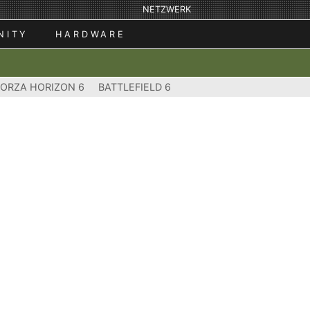
NETZWERK
NITY
HARDWARE
FORZA HORIZON 6
BATTLEFIELD 6