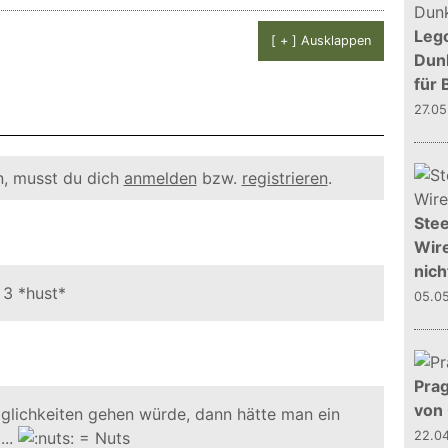
Leg
[ + ] Ausklappen
Dunk
für 
27.0
, musst du dich
anmelden
bzw.
registrieren
.
Stee
Wire
nich
 3 *hust*
05.0
Prag
von
lichkeiten gehen würde, dann hätte man ein
...
22.0