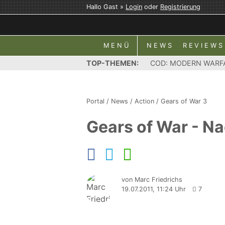
Hallo Gast »
Login
oder
Registrierung
MENÜ
NEWS
REVIEWS
TOP-THEMEN:
COD: MODERN WARF
Portal
/
News
/
Action
/
Gears of War 3
Gears of War - Na
von Marc Friedrichs
19.07.2011, 11:24 Uhr
7