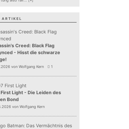
tung also fair
...
[+]
 ARTIKEL
ssin's Creed: Black Flag
nced - Hisst die schwarze
ge!
7.2026
von Wolfgang Kern
1
First Light - Die Leiden des
gen Bond
6.2026
von Wolfgang Kern