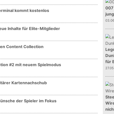
007 
Terminal kommt kostenlos
jun
03.0
ue Inhalte für Elite-Mitglieder
uen Content Collection
Leg
Dunk
für 
ction #2 mit neuem Spielmodus
27.0
litärer Kartennachschub
Stee
Wünsche der Spieler im Fokus
Wire
nich