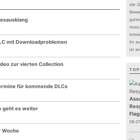
der Q
Bewer
resausklang
gutes
muss 
immer
 DLC mit Downloadproblemen
ihr e
ist a
deo zur vierten Collection
TOP
 Termine für kommende DLCs
Assa
Resy
o geht es weiter
Flag
08.0
er Woche