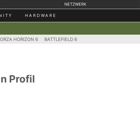
NETZWERK
NITY
HARDWARE
FORZA HORIZON 6
BATTLEFIELD 6
n Profil