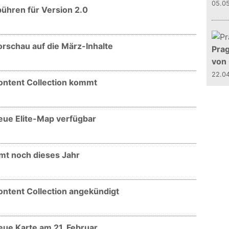
05.0
bühren für Version 2.0
orschau auf die März-Inhalte
Prag
von
22.0
Content Collection kommt
Neue Elite-Map verfügbar
mmt noch dieses Jahr
ontent Collection angekündigt
eue Karte am 21. Februar