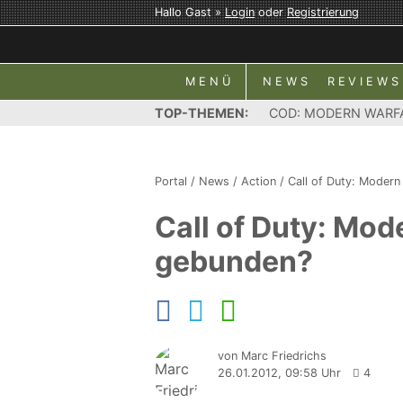
Hallo Gast »
Login
oder
Registrierung
MENÜ
NEWS
REVIEWS
TOP-THEMEN:
COD: MODERN WARF
Portal
/
News
/
Action
/
Call of Duty: Modern
Call of Duty: Mode
gebunden?
von Marc Friedrichs
26.01.2012, 09:58 Uhr
4