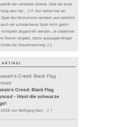
ualität der verteilten Sterne. Seid bei eurer
tung also fair
...
[+]
: Nur selten hat ein
 Spiel die Höchstnote verdient und natürlich
auch ein schwächeres Spiel nicht gleich
 komplett abgestraft werden. Je objektiver
ure Sterne vergebt, desto aussagekräftiger
m Ende die Gesamtwertung.
[–]
 ARTIKEL
ssin's Creed: Black Flag
nced - Hisst die schwarze
ge!
7.2026
von Wolfgang Kern
1