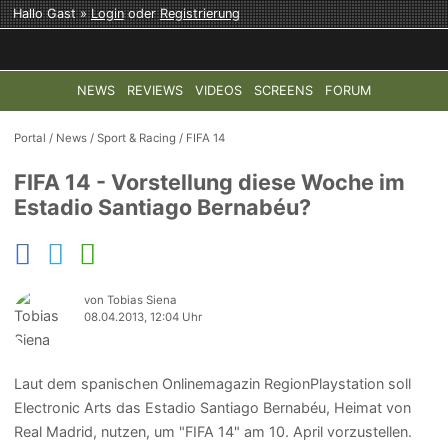
Hallo Gast »
Login
oder
Registrierung
NEWS
REVIEWS
VIDEOS
SCREENS
FORUM
TOP-THEMEN:
COD: MODERN WARFARE 4
HALO: CAMPAI
Portal
/
News
/
Sport & Racing
/
FIFA 14
FIFA 14 - Vorstellung diese Woche im
Estadio Santiago Bernabéu?
von Tobias Siena
08.04.2013, 12:04 Uhr
Laut dem spanischen Onlinemagazin RegionPlaystation soll
Electronic Arts das Estadio Santiago Bernabéu, Heimat von
Real Madrid, nutzen, um "FIFA 14" am 10. April vorzustellen.