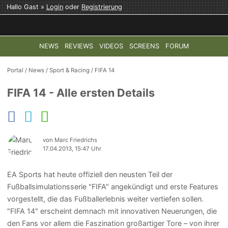
Hallo Gast »
Login
oder
Registrierung
NEWS
REVIEWS
VIDEOS
SCREENS
FORUM
TOP-THEMEN:
COD: MODERN WARFARE 4
HALO: CAMPAI
Portal
/
News
/
Sport & Racing
/
FIFA 14
FIFA 14 - Alle ersten Details
von Marc Friedrichs
17.04.2013, 15:47 Uhr
EA Sports hat heute offiziell den neusten Teil der
Fußballsimulationsserie "FIFA" angekündigt und erste Features
vorgestellt, die das Fußballerlebnis weiter vertiefen sollen.
"FIFA 14" erscheint demnach mit innovativen Neuerungen, die
den Fans vor allem die Faszination großartiger Tore – von ihrer