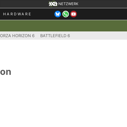
NETZWERK
HARDWARE
FORZA HORIZON 6
BATTLEFIELD 6
ion