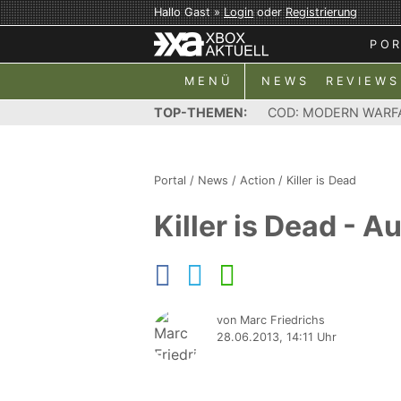
Hallo Gast »
Login
oder
Registrierung
PO
MENÜ
NEWS
REVIEWS
TOP-THEMEN:
COD: MODERN WARF
Portal
/
News
/
Action
/
Killer is Dead
Killer is Dead - A
von Marc Friedrichs
28.06.2013, 14:11 Uhr