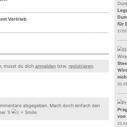
Leg
Dunk
mmt Vertrieb
für 
27.0
Stee
, musst du dich
anmelden
bzw.
registrieren
.
Wire
nich
05.0
ommentare abgegeben. Mach doch einfach den
Prag
er 1!
von
22.0