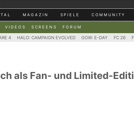
RTAL
MAGAZIN
SPIELE
COMMUNITY
VIDEOS
SCREENS
FORUM
ARE 4
HALO: CAMPAIGN EVOLVED
GOW: E-DAY
FC 26
uch als Fan- und Limited-Edit