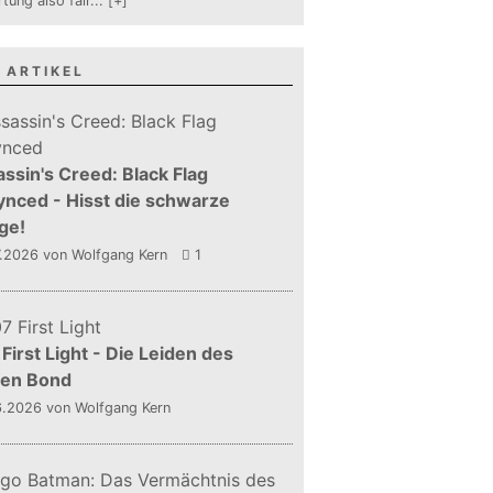
tung also fair
...
[+]
 ARTIKEL
ssin's Creed: Black Flag
nced - Hisst die schwarze
ge!
7.2026
von Wolfgang Kern
1
First Light - Die Leiden des
gen Bond
6.2026
von Wolfgang Kern