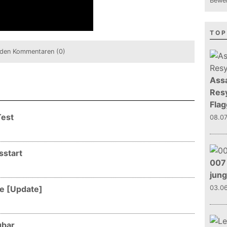
Bewer
TOP
den Kommentaren (0)
Assa
Resy
Flag
Test
08.0
sstart
007 
jun
ne [Update]
03.0
gbar