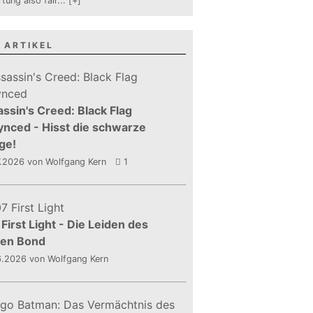
tung also fair
...
[+]
 ARTIKEL
ssin's Creed: Black Flag
nced - Hisst die schwarze
ge!
7.2026
von Wolfgang Kern
1
First Light - Die Leiden des
gen Bond
6.2026
von Wolfgang Kern