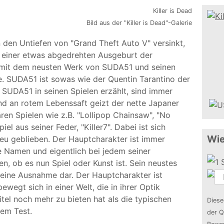
Bild aus der "Killer is Dead"-Galerie
 den Untiefen von "Grand Theft Auto V" versinkt,
t einer etwas abgedrehten Ausgeburt der
, mit dem neusten Werk von SUDA51 und seinen
 SUDA51 ist sowas wie der Quentin Tarantino der
 SUDA51 in seinen Spielen erzählt, sind immer
Und an rotem Lebenssaft geizt der nette Japaner
ren Spielen wie z.B. "Lollipop Chainsaw", "No
l aus seiner Feder, "Killer7". Dabei ist sich
Wie
eu geblieben. Der Hauptcharakter ist immer
se Namen und eigentlich bei jedem seiner
n, ob es nun Spiel oder Kunst ist. Sein neustes
 keine Ausnahme dar. Der Hauptcharakter ist
wegt sich in einer Welt, die in ihrer Optik
itel noch mehr zu bieten hat als die typischen
Diese
rem Test.
der Q