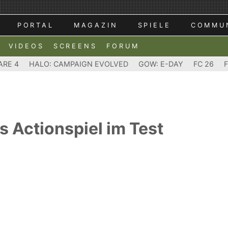
PORTAL
MAGAZIN
SPIELE
COMMU
VIDEOS
SCREENS
FORUM
ARE 4
HALO: CAMPAIGN EVOLVED
GOW: E-DAY
FC 26
as Actionspiel im Test