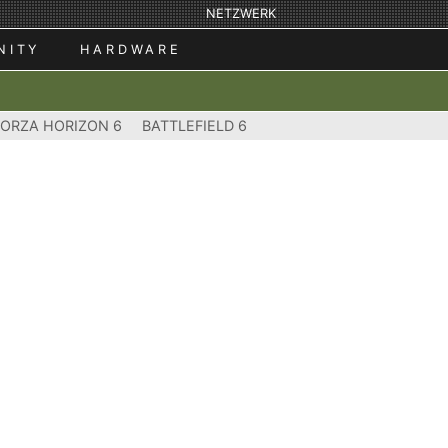
NETZWERK
NITY
HARDWARE
FORZA HORIZON 6
BATTLEFIELD 6