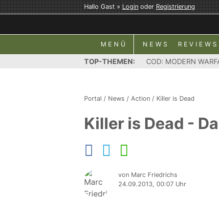
Hallo Gast »
Login
oder
Registrierung
MENÜ
NEWS
REVIEWS
TOP-THEMEN:
COD: MODERN WARF
Portal
/
News
/
Action
/
Killer is Dead
Killer is Dead - D
von Marc Friedrichs
24.09.2013, 00:07 Uhr