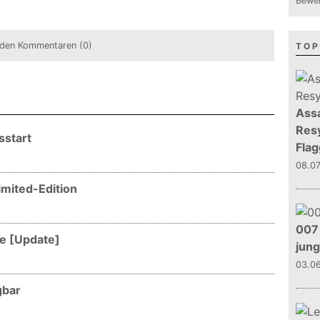
Bewer
den Kommentaren (0)
TOP
Assa
Resy
sstart
Flag
08.0
Limited-Edition
007 
ne [Update]
jun
03.0
gbar