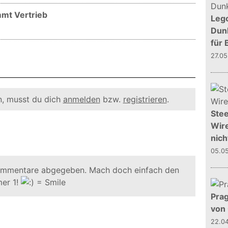
mmt Vertrieb
Leg
Dunk
für 
27.0
, musst du dich
anmelden
bzw.
registrieren
.
Stee
Wire
nich
05.0
ommentare abgegeben. Mach doch einfach den
er 1!
Prag
von
22.0