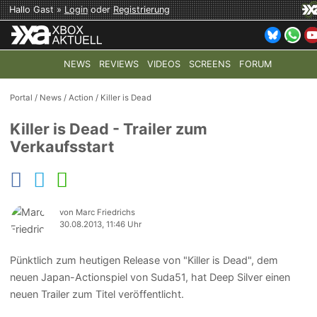
Hallo Gast »
Login
oder
Registrierung
NEWS
REVIEWS
VIDEOS
SCREENS
FORUM
TOP-THEMEN:
COD: MODERN WARFARE 4
HALO: CAMPAI
Portal
/
News
/
Action
/
Killer is Dead
Killer is Dead - Trailer zum
Verkaufsstart
von Marc Friedrichs
30.08.2013, 11:46 Uhr
Pünktlich zum heutigen Release von "Killer is Dead", dem
neuen Japan-Actionspiel von Suda51, hat Deep Silver einen
neuen Trailer zum Titel veröffentlicht.