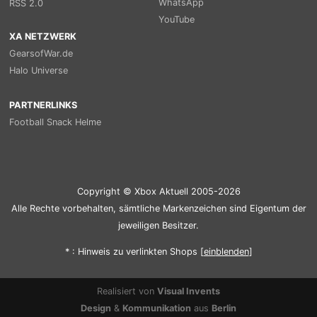
WhatsApp
RSS 2.0
YouTube
XA NETZWERK
GearsofWar.de
Halo Universe
PARTNERLINKS
Football Snack Helme
Copyright © Xbox Aktuell 2005-2026
Alle Rechte vorbehalten, sämtliche Markenzeichen sind Eigentum der
jeweiligen Besitzer.
* : Hinweis zu verlinkten Shops [
ein
blenden
]
Realisiert von
Visual Invents
Design
&
Kommunikation
aus
Berlin