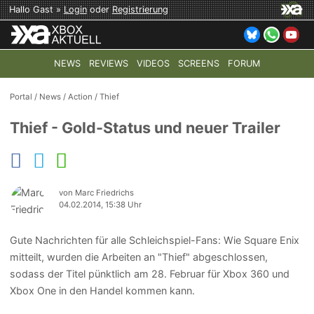
Hallo Gast »
Login
oder
Registrierung
NEWS
REVIEWS
VIDEOS
SCREENS
FORUM
TOP-THEMEN:
COD: MODERN WARFARE 4
HALO: CAMPAI
Portal
/
News
/
Action
/
Thief
Thief - Gold-Status und neuer Trailer
von Marc Friedrichs
04.02.2014, 15:38 Uhr
Gute Nachrichten für alle Schleichspiel-Fans: Wie Square Enix
mitteilt, wurden die Arbeiten an "Thief" abgeschlossen,
sodass der Titel pünktlich am 28. Februar für Xbox 360 und
Xbox One in den Handel kommen kann.