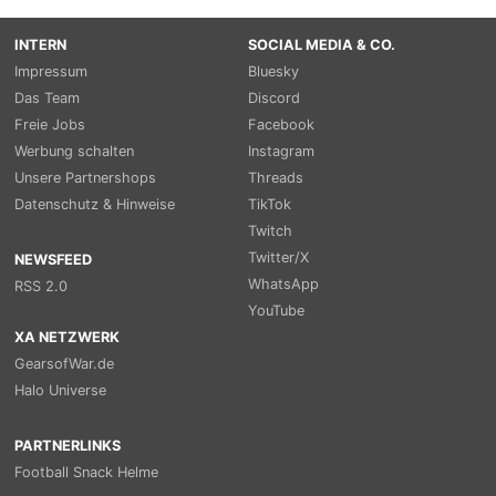
INTERN
SOCIAL MEDIA & CO.
Impressum
Bluesky
Das Team
Discord
Freie Jobs
Facebook
Werbung schalten
Instagram
Unsere Partnershops
Threads
Datenschutz & Hinweise
TikTok
Twitch
Twitter/X
NEWSFEED
WhatsApp
RSS 2.0
YouTube
XA NETZWERK
GearsofWar.de
Halo Universe
PARTNERLINKS
Football Snack Helme