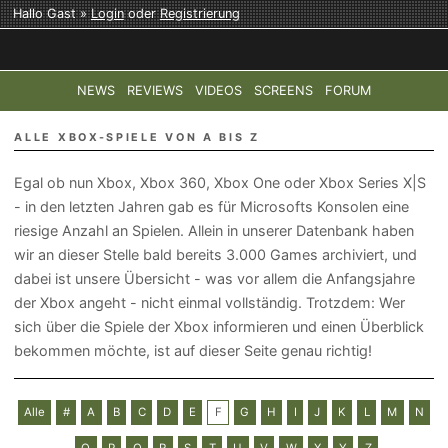
Hallo Gast »
Login
oder
Registrierung
NEWS
REVIEWS
VIDEOS
SCREENS
FORUM
TOP-THEMEN:
COD: MODERN WARFARE 4
HALO: CAMPAI
ALLE XBOX-SPIELE VON A BIS Z
Egal ob nun Xbox, Xbox 360, Xbox One oder Xbox Series X|S
- in den letzten Jahren gab es für Microsofts Konsolen eine
riesige Anzahl an Spielen. Allein in unserer Datenbank haben
wir an dieser Stelle bald bereits 3.000 Games archiviert, und
dabei ist unsere Übersicht - was vor allem die Anfangsjahre
der Xbox angeht - nicht einmal vollständig. Trotzdem: Wer
sich über die Spiele der Xbox informieren und einen Überblick
bekommen möchte, ist auf dieser Seite genau richtig!
Alle
#
A
B
C
D
E
F
G
H
I
J
K
L
M
N
O
P
Q
R
S
T
U
V
W
X
Y
Z