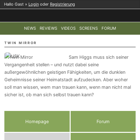
Hallo Gast »
Login
oder
Registrierung
NEWS
REVIEWS
VIDEOS
SCREENS
FORUM
TOP-THEMEN:
COD: MODERN WARFARE 4
HALO: CAMPAI
TWIN MIRROR
Sam Higgs muss sich seiner
Vergangenheit stellen – und nutzt dabei seine
außergewöhnlichen geistigen Fähigkeiten, um die dunklen
Geheimnisse seiner Heimatstadt aufzudecken. Aber woher
soll man wissen, wem man trauen kann, wenn man nicht mal
sicher ist, ob man sich selbst trauen kann?
Homepage
Forum