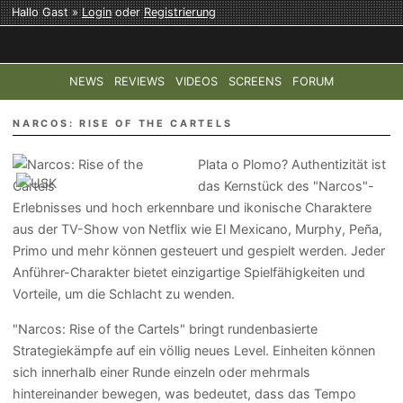
Hallo Gast »
Login
oder
Registrierung
NEWS
REVIEWS
VIDEOS
SCREENS
FORUM
TOP-THEMEN:
COD: MODERN WARFARE 4
HALO: CAMPAI
NARCOS: RISE OF THE CARTELS
Plata o Plomo? Authentizität ist
das Kernstück des "Narcos"-
Erlebnisses und hoch erkennbare und ikonische Charaktere
aus der TV-Show von Netflix wie El Mexicano, Murphy, Peña,
Primo und mehr können gesteuert und gespielt werden. Jeder
Anführer-Charakter bietet einzigartige Spielfähigkeiten und
Vorteile, um die Schlacht zu wenden.
"Narcos: Rise of the Cartels" bringt rundenbasierte
Strategiekämpfe auf ein völlig neues Level. Einheiten können
sich innerhalb einer Runde einzeln oder mehrmals
hintereinander bewegen, was bedeutet, dass das Tempo