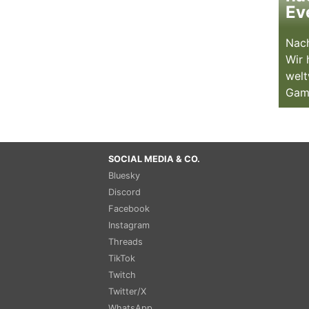
Ev
Nach
Wir 
welt
Gam
SOCIAL MEDIA & CO.
Bluesky
Discord
Facebook
Instagram
Threads
TikTok
Twitch
Twitter/X
WhatsApp