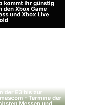
o kommt ihr günstig
n den Xbox Game
ass und Xbox Live
old
n der E3 bis zur
mescom - Termine der
chsten Messen und