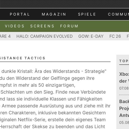
PORTAL
MAGAZIN
SPIELE
COMMU
VIDEOS
SCREENS
FORUM
ARE 4
HALO: CAMPAIGN EVOLVED
GOW: E-DAY
FC 26
SISTANCE TACTICS
TOP
r dunkle Kristall: Ära des Widerstands - Strategie"
Xbo
 du den Widerstand der Gelflinge gegen ihre
der
mpfst in mehr als 50 einzigartigen,
07.08
-Schlachten um den Sieg. Finde neue Verbündete
d lass sie individuelle Klassen und Fähigkeiten
Bac
e Armee passende Ausrüstung aus und ziehe mit ihr
Proj
aren Charakteren, inklusive bekannten Gesichtern
Ant
ginalen Netflix-Serie, erstelle dein eigenes Team
05.08
 Herrschaft der Skekse zu beenden und das Licht