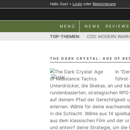
Hallo Gast »
Login
oder
Registrierung
MENÜ
NEWS
REVIEWS
TOP-THEMEN:
COD: MODERN WARF
THE DARK CRYSTAL: AGE OF RE
In "De
führst
Unterdrücker, die Skekse, an und kä
rundenbasierten, strategischen RPG
auf deinem Pfad der Gerechtigkeit un
erlernen. Wähle für deine wachsend
in die Schlacht. Wähle aus 14 spielb
aus dem klassischen Film und der ori
und entwirf deine Strategie, um die