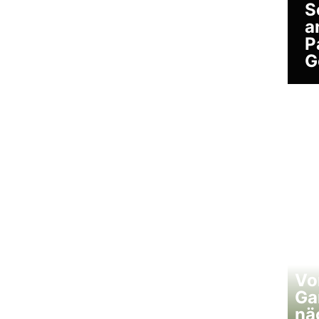
S
a
P
G
Vo
Ga
nä