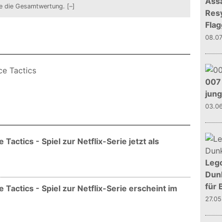
Assa
de die Gesamtwertung.
[–]
Resy
Flag
08.0
007 
jun
03.0
Tactics - Spiel zur Netflix-Serie jetzt als
Leg
Dunk
für 
 Tactics - Spiel zur Netflix-Serie erscheint im
27.0