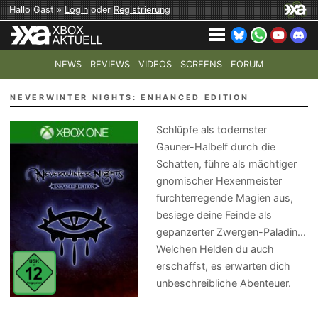
Hallo Gast »
Login
oder
Registrierung
NEWS
REVIEWS
VIDEOS
SCREENS
FORUM
TOP-THEMEN:
COD: MODERN WARFARE 4
HALO: CAMPAI
NEVERWINTER NIGHTS: ENHANCED EDITION
Schlüpfe als todernster
Gauner-Halbelf durch die
Schatten, führe als mächtiger
gnomischer Hexenmeister
furchterregende Magien aus,
besiege deine Feinde als
gepanzerter Zwergen-Paladin...
Welchen Helden du auch
erschaffst, es erwarten dich
unbeschreibliche Abenteuer.