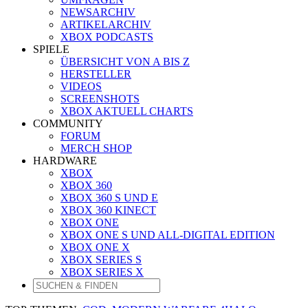
NEWSARCHIV
ARTIKELARCHIV
XBOX PODCASTS
SPIELE
ÜBERSICHT VON A BIS Z
HERSTELLER
VIDEOS
SCREENSHOTS
XBOX AKTUELL CHARTS
COMMUNITY
FORUM
MERCH SHOP
HARDWARE
XBOX
XBOX 360
XBOX 360 S UND E
XBOX 360 KINECT
XBOX ONE
XBOX ONE S UND ALL-DIGITAL EDITION
XBOX ONE X
XBOX SERIES S
XBOX SERIES X