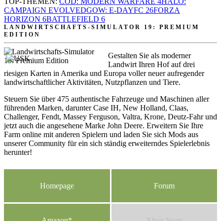
TOP-THEMEN:
COD: MODERN WARFARE 4
HALO:
CAMPAIGN EVOLVED
GOW: E-DAY
FC 26
FORZA
HORIZON 6
BATTLEFIELD 6
LANDWIRTSCHAFTS-SIMULATOR 19: PREMIUM
EDITION
Gestalten Sie als moderner
Landwirt Ihren Hof auf drei
riesigen Karten in Amerika und Europa voller neuer aufregender
landwirtschaftlicher Aktivitäten, Nutzpflanzen und Tiere.
Steuern Sie über 475 authentische Fahrzeuge und Maschinen aller
führenden Marken, darunter Case IH, New Holland, Claas,
Challenger, Fendt, Massey Ferguson, Valtra, Krone, Deutz-Fahr und
jetzt auch die angesehene Marke John Deere. Erweitern Sie Ihre
Farm online mit anderen Spielern und laden Sie sich Mods aus
unserer Community für ein sich ständig erweiterndes Spielerlebnis
herunter!
Homepage
Forum
Amazon*
Xbox Store