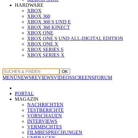
HARDWARE
XBOX
XBOX 360
XBOX 360 S UND E
XBOX 360 KINECT
XBOX ONE
XBOX ONE S UND ALL-DIGITAL EDITION
XBOX ONE X
XBOX SERIES S
XBOX SERIES X
OK
MENÜ
NEWS
REVIEWS
VIDEOS
SCREENS
FORUM
PORTAL
MAGAZIN
NACHRICHTEN
TESTBERICHTE
VORSCHAUEN
INTERVIEWS
VERMISCHTES
FILMBESPRECHUNGEN
UMFRAGEN