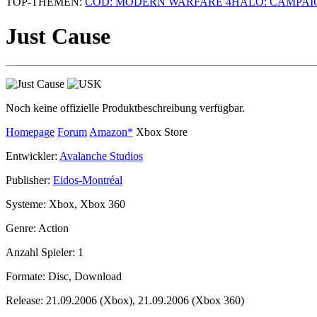
TOP-THEMEN:
COD: MODERN WARFARE 4
HALO: CAMPAI
Just Cause
Noch keine offizielle Produktbeschreibung verfügbar.
Homepage
Forum
Amazon*
Xbox Store
Entwickler:
Avalanche Studios
Publisher:
Eidos-Montréal
Systeme:
Xbox, Xbox 360
Genre:
Action
Anzahl Spieler:
1
Formate:
Disc, Download
Release:
21.09.2006 (Xbox), 21.09.2006 (Xbox 360)