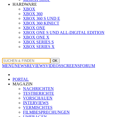
HARDWARE
XBOX
XBOX 360
XBOX 360 S UND E
XBOX 360 KINECT
XBOX ONE
XBOX ONE S UND ALL-DIGITAL EDITION
XBOX ONE X
XBOX SERIES S
XBOX SERIES X
OK
MENÜ
NEWS
REVIEWS
VIDEOS
SCREENS
FORUM
PORTAL
MAGAZIN
NACHRICHTEN
TESTBERICHTE
VORSCHAUEN
INTERVIEWS
VERMISCHTES
FILMBESPRECHUNGEN
UMFRAGEN