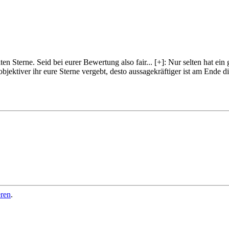
lten Sterne. Seid bei eurer Bewertung also fair
...
[+]
: Nur selten hat ein
objektiver ihr eure Sterne vergebt, desto aussagekräftiger ist am Ende
eren
.