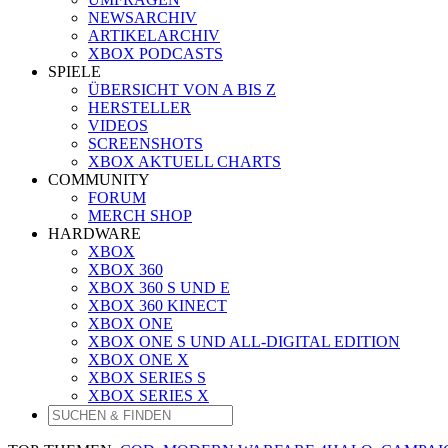
NEWSARCHIV
ARTIKELARCHIV
XBOX PODCASTS
SPIELE
ÜBERSICHT VON A BIS Z
HERSTELLER
VIDEOS
SCREENSHOTS
XBOX AKTUELL CHARTS
COMMUNITY
FORUM
MERCH SHOP
HARDWARE
XBOX
XBOX 360
XBOX 360 S UND E
XBOX 360 KINECT
XBOX ONE
XBOX ONE S UND ALL-DIGITAL EDITION
XBOX ONE X
XBOX SERIES S
XBOX SERIES X