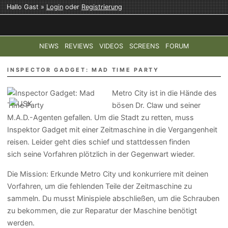
Hallo Gast »
Login
oder
Registrierung
NEWS
REVIEWS
VIDEOS
SCREENS
FORUM
TOP-THEMEN:
COD: MODERN WARFARE 4
HALO: CAMPAI
INSPECTOR GADGET: MAD TIME PARTY
Metro City ist in die Hände des
bösen Dr. Claw und seiner
M.A.D.-Agenten gefallen. Um die Stadt zu retten, muss
Inspektor Gadget mit einer Zeitmaschine in die Vergangenheit
reisen. Leider geht dies schief und stattdessen finden
sich seine Vorfahren plötzlich in der Gegenwart wieder.
Die Mission: Erkunde Metro City und konkurriere mit deinen
Vorfahren, um die fehlenden Teile der Zeitmaschine zu
sammeln. Du musst Minispiele abschließen, um die Schrauben
zu bekommen, die zur Reparatur der Maschine benötigt
werden.