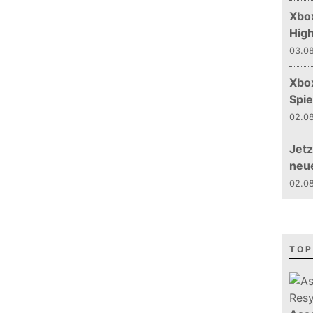
Xbox
Hig
03.08
Xbo
Spie
02.08
Jetz
neu
02.08
TOP