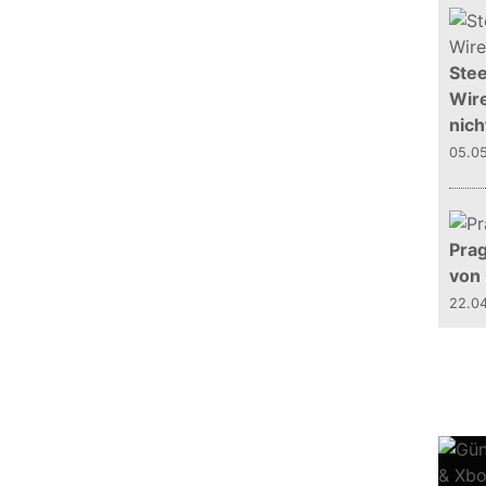
Stee
Wire
nich
05.0
Prag
von
22.0