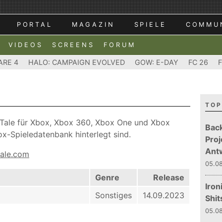
PORTAL
MAGAZIN
SPIELE
COMMU
VIDEOS
SCREENS
FORUM
ARE 4
HALO: CAMPAIGN EVOLVED
GOW: E-DAY
FC 26
TOP
rt Tale für Xbox, Xbox 360, Xbox One und Xbox
Bac
ox-Spieledatenbank hinterlegt sind.
Proj
Ant
tale.com
05.08
Genre
Release
Iron
Sonstiges
14.09.2023
Shit
05.08