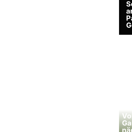
S
a
P
G
Vo
Ga
nä