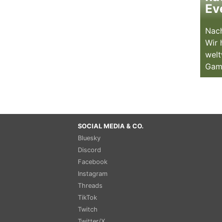
Ev
Nach
Wir 
welt
Gam
SOCIAL MEDIA & CO.
Bluesky
Discord
Facebook
Instagram
Threads
TikTok
Twitch
Twitter/X