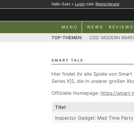
Hallo Gast »
Login
oder
Registrierung
MENÜ
NEWS
REVIEWS
TOP-THEMEN:
COD: MODERN WARF
SMART TALE
Hier findet ihr alle Spiele von Sma
Series X|S, die in unserer großen Xb
Offizielle Homepage:
https://smart-
Titel
Inspector Gadget: Mad Time Party