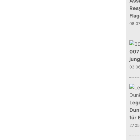
Assa
Resy
Flag
08.0
007 
jun
03.0
Leg
Dunk
für 
27.0