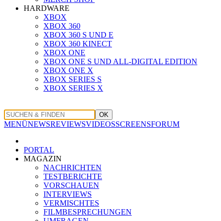
HARDWARE
XBOX
XBOX 360
XBOX 360 S UND E
XBOX 360 KINECT
XBOX ONE
XBOX ONE S UND ALL-DIGITAL EDITION
XBOX ONE X
XBOX SERIES S
XBOX SERIES X
OK
MENÜ
NEWS
REVIEWS
VIDEOS
SCREENS
FORUM
PORTAL
MAGAZIN
NACHRICHTEN
TESTBERICHTE
VORSCHAUEN
INTERVIEWS
VERMISCHTES
FILMBESPRECHUNGEN
UMFRAGEN