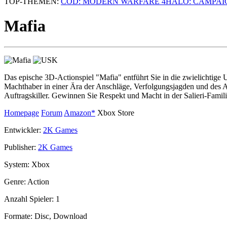
TOP-THEMEN:
COD: MODERN WARFARE 4
HALO: CAMPAI
Mafia
Das epische 3D-Actionspiel "Mafia" entführt Sie in die zwielichtige 
Machthaber in einer Ära der Anschläge, Verfolgungsjagden und des A
Auftragskiller. Gewinnen Sie Respekt und Macht in der Salieri-Famili
Homepage
Forum
Amazon*
Xbox Store
Entwickler:
2K Games
Publisher:
2K Games
System:
Xbox
Genre:
Action
Anzahl Spieler:
1
Formate:
Disc, Download