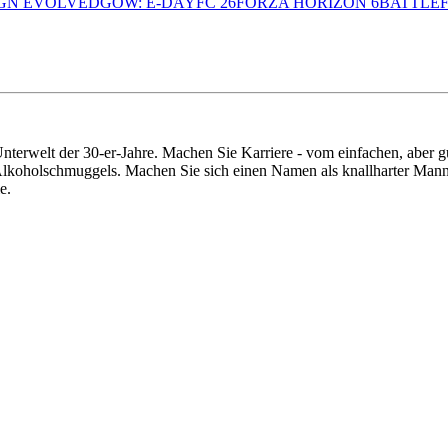
GN EVOLVED
GOW: E-DAY
FC 26
FORZA HORIZON 6
BATTLEF
Unterwelt der 30-er-Jahre. Machen Sie Karriere - vom einfachen, aber 
lkoholschmuggels. Machen Sie sich einen Namen als knallharter Mann 
e.