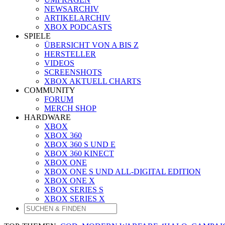
NEWSARCHIV
ARTIKELARCHIV
XBOX PODCASTS
SPIELE
ÜBERSICHT VON A BIS Z
HERSTELLER
VIDEOS
SCREENSHOTS
XBOX AKTUELL CHARTS
COMMUNITY
FORUM
MERCH SHOP
HARDWARE
XBOX
XBOX 360
XBOX 360 S UND E
XBOX 360 KINECT
XBOX ONE
XBOX ONE S UND ALL-DIGITAL EDITION
XBOX ONE X
XBOX SERIES S
XBOX SERIES X