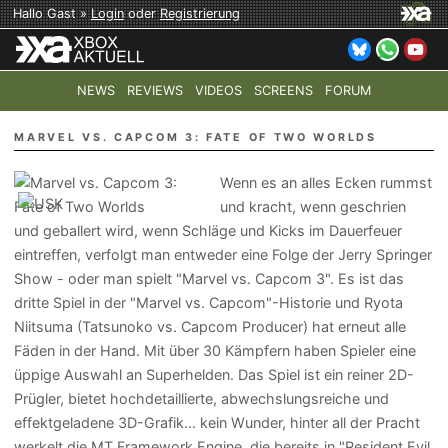
Hallo Gast »
Login
oder
Registrierung
NEWS
REVIEWS
VIDEOS
SCREENS
FORUM
TOP-THEMEN:
COD: MODERN WARFARE 4
HALO: CAMPAI
MARVEL VS. CAPCOM 3: FATE OF TWO WORLDS
Wenn es an alles Ecken rummst
und kracht, wenn geschrien
und geballert wird, wenn Schläge und Kicks im Dauerfeuer
eintreffen, verfolgt man entweder eine Folge der Jerry Springer
Show - oder man spielt "Marvel vs. Capcom 3". Es ist das
dritte Spiel in der "Marvel vs. Capcom"-Historie und Ryota
Niitsuma (Tatsunoko vs. Capcom Producer) hat erneut alle
Fäden in der Hand. Mit über 30 Kämpfern haben Spieler eine
üppige Auswahl an Superhelden. Das Spiel ist ein reiner 2D-
Prügler, bietet hochdetaillierte, abwechslungsreiche und
effektgeladene 3D-Grafik... kein Wunder, hinter all der Pracht
werkelt die MT Framework Engine, die bereits in "Resident Evil