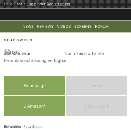
Hallo Gast »
Login
oder
Registrierung
NEWS
REVIEWS
VIDEOS
SCREENS
FORUM
TOP-THEMEN:
COD: MODERN WARFARE 4
HALO: CAMPAI
SHADOWRUN
Noch keine offizielle
Produktbeschreibung verfügbar.
Homepage
Forum
Amazon*
Xbox Store
Entwickler:
Fasa Studio