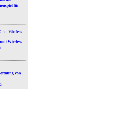
enspiel für
Omni Wireless
t
Hoffnung von
2