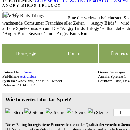
TOP-THEMEN:
COD: MODERN WARFARE 4
HALO: CAMPAI
ANGRY BIRDS TRILOGY
Eine der weltweit beliebtesten Sp
wachsende Comsumer-Franchise aller Zeiten – "Angry Birds" – wird
auf die Spielekonsolen an! Die "Angry Birds Trilogy" enthält dabei d
"Angry Birds Seasons" und "Angry Birds Rio".
Homepage
Forum
Amazo
Entwickler:
Rovio
Genre:
Sonstiges
Publisher:
Activision
Anzahl Spieler:
1
Systeme:
Xbox 360, Xbox 360 Kinect
Formate:
Disc, Do
Release:
28.09.2012
Wie bewertest du das Spiel?
-
Dieses Rating für registrierte Benutzer lebt von der Qualität der verteilten Stern
[+]
: Nur selten hat ein gutes Spiel die Höchstnote verdient und natürlich muss 