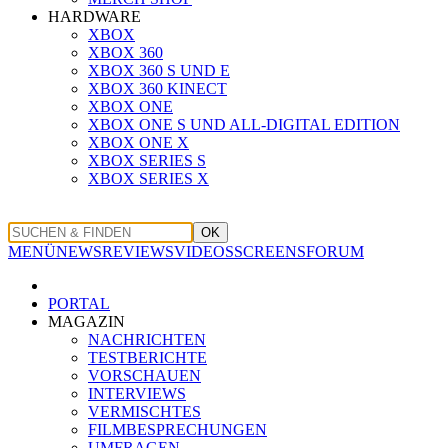
HARDWARE
XBOX
XBOX 360
XBOX 360 S UND E
XBOX 360 KINECT
XBOX ONE
XBOX ONE S UND ALL-DIGITAL EDITION
XBOX ONE X
XBOX SERIES S
XBOX SERIES X
OK
MENÜ
NEWS
REVIEWS
VIDEOS
SCREENS
FORUM
PORTAL
MAGAZIN
NACHRICHTEN
TESTBERICHTE
VORSCHAUEN
INTERVIEWS
VERMISCHTES
FILMBESPRECHUNGEN
UMFRAGEN