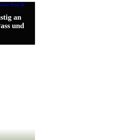
stig an
ass und