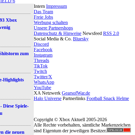
IELD 6
Intern
Impressum
Das Team
Freie Jobs
#93 Xbox
Werbung schalten
 wenig
Unsere Partnershops
Datenschutz & Hinweise
Newsfeed
RSS 2.0
Social Media & Co.
Bluesky
Discord
Facebook
 Shitstorm zum
Instagram
Threads
TikTok
Twitch
Twitter/X
e-Highlights
WhatsApp
YouTube
XA Netzwerk
GearsofWar.de
Halo Universe
Partnerlinks
Football Snack Helme
 Diese Spiele-
zu
Copyright © Xbox Aktuell 2005-2026
Alle Rechte vorbehalten, sämtliche Markenzeichen
sind Eigentum der jeweiligen Besitzer.
en die neuen