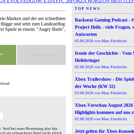
GN EVOLVED
GOW: E-DAY
FC 26
FORZA HORIZON 6
BATTLEF
TOP NEWS
iele-Marken und der am schnellsten
Backseat Gaming Podcast - 
 flügge und setzt zum Landeanflug
Project Helix - viele Fragen,
rei Spiele in einem: "Angry Birds",
Antworten
05.08.2026 von Marc Friedrichs
Ironie der Geschichte - Vom
n*
Xbox Store
Heilsbringer
05.08.2026 von Marc Friedrichs
Xbox Trailershow - Die Spiel
wnload
der Woche (KW 32)
03.08.2026 von Marc Friedrichs
Xbox-Vorschau August 2026 -
Highlights kommen auf uns 
02.08.2026 von Marc Friedrichs
e. Seid bei eurer Bewertung also fair
...
Jetzt gelten für Xbox-Konsol
auch ein schwächeres Spiel nicht gleich