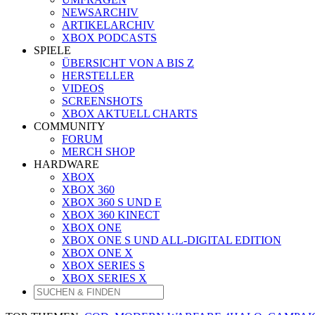
NEWSARCHIV
ARTIKELARCHIV
XBOX PODCASTS
SPIELE
ÜBERSICHT VON A BIS Z
HERSTELLER
VIDEOS
SCREENSHOTS
XBOX AKTUELL CHARTS
COMMUNITY
FORUM
MERCH SHOP
HARDWARE
XBOX
XBOX 360
XBOX 360 S UND E
XBOX 360 KINECT
XBOX ONE
XBOX ONE S UND ALL-DIGITAL EDITION
XBOX ONE X
XBOX SERIES S
XBOX SERIES X