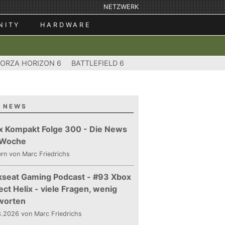
NETZWERK
NITY
HARDWARE
FORZA HORIZON 6
BATTLEFIELD 6
 NEWS
x Kompakt Folge 300 - Die News
 Woche
ern
von Marc Friedrichs
kseat Gaming Podcast - #93 Xbox
ect Helix - viele Fragen, wenig
worten
.2026 von Marc Friedrichs