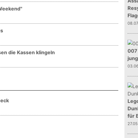
Assa
Resy
 Weekend"
Flag
08.0
Cs
007 
sen die Kassen klingeln
jun
03.0
heck
Leg
Dunk
für 
27.0