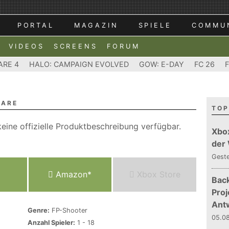
PORTAL
MAGAZIN
SPIELE
COMMU
VIDEOS
SCREENS
FORUM
ARE 4
HALO: CAMPAIGN EVOLVED
GOW: E-DAY
FC 26
FARE
TOP
eine offizielle Produktbeschreibung verfügbar.
Xbo
der
Gest
Amazon*
Xbox Store
Bac
Proj
Ant
Genre:
FP-Shooter
05.08
Anzahl Spieler:
1 - 18