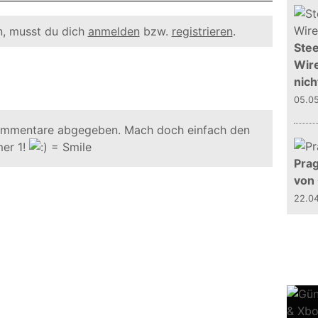
, musst du dich
anmelden
bzw.
registrieren
.
Stee
Wire
nich
05.0
ommentare abgegeben. Mach doch einfach den
er 1!
Prag
von
22.0