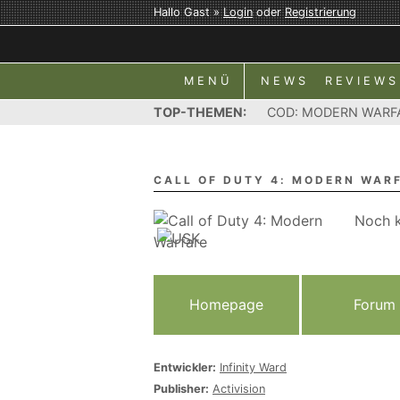
Hallo Gast »
Login
oder
Registrierung
MENÜ
NEWS
REVIEWS
TOP-THEMEN:
COD: MODERN WARF
CALL OF DUTY 4: MODERN WAR
Noch k
Homepage
Forum
Entwickler:
Infinity Ward
Publisher:
Activision