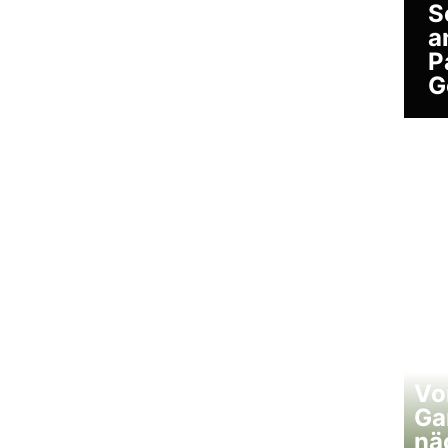
S
a
P
G
Vo
Ga
nä