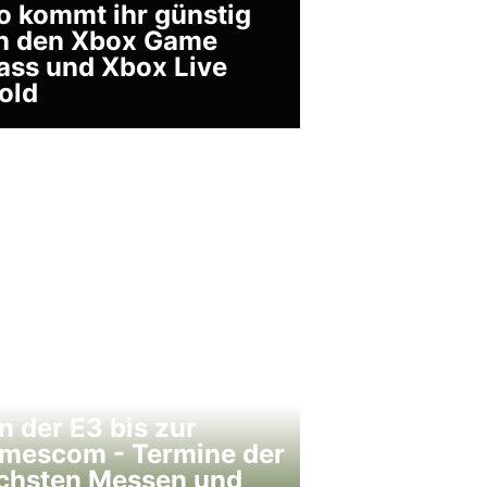
o kommt ihr günstig
n den Xbox Game
ass und Xbox Live
old
n der E3 bis zur
mescom - Termine der
chsten Messen und