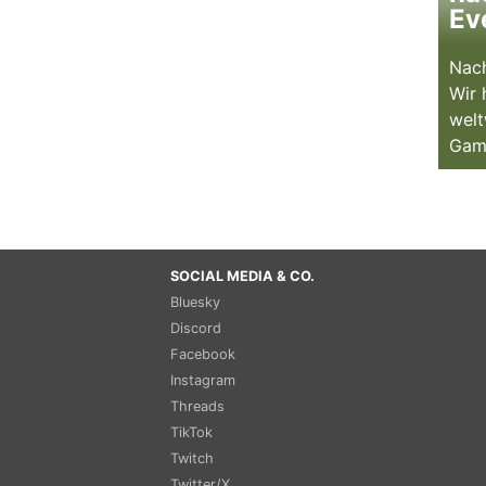
Ev
Nach
Wir 
welt
Gam
SOCIAL MEDIA & CO.
Bluesky
Discord
Facebook
Instagram
Threads
TikTok
Twitch
Twitter/X