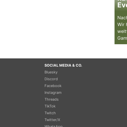
Ev
Nach
Wir 
welt
Gam
SOCIAL MEDIA & CO.
Bluesky
Discord
Facebook
Instagram
Threads
TikTok
Twitch
Twitter/X
WhatsApp