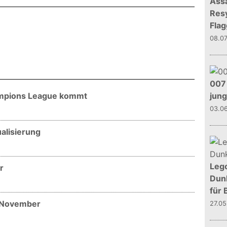
Assa
Resy
Flag
08.0
007 
ampions League kommt
jun
03.0
alisierung
Leg
r
Dunk
für 
e November
27.0