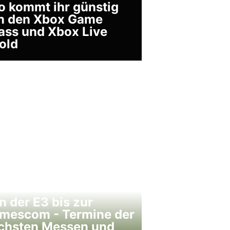
o kommt ihr günstig
n den Xbox Game
ass und Xbox Live
old
n der E3 bis zur
mescom - Termine der
chsten Messen und