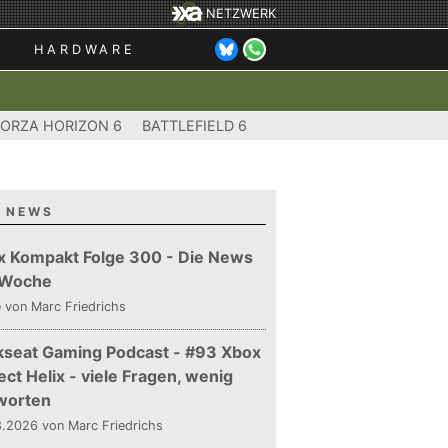
NETZWERK
HARDWARE
FORZA HORIZON 6
BATTLEFIELD 6
 NEWS
x Kompakt Folge 300 - Die News
 Woche
e
von Marc Friedrichs
kseat Gaming Podcast - #93 Xbox
ect Helix - viele Fragen, wenig
worten
.2026 von Marc Friedrichs