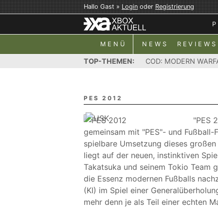
Hallo Gast »
Login
oder
Registrierung
P
MENÜ
NEWS
REVIEWS
TOP-THEMEN:
COD: MODERN WARF
PES 2012
"PES 2
gemeinsam mit "PES"- und Fußball-Fa
spielbare Umsetzung dieses großen 
liegt auf der neuen, instinktiven Sp
Takatsuka und seinem Tokio Team gi
die Essenz modernen Fußballs nachzu
(KI) im Spiel einer Generalüberholun
mehr denn je als Teil einer echten M