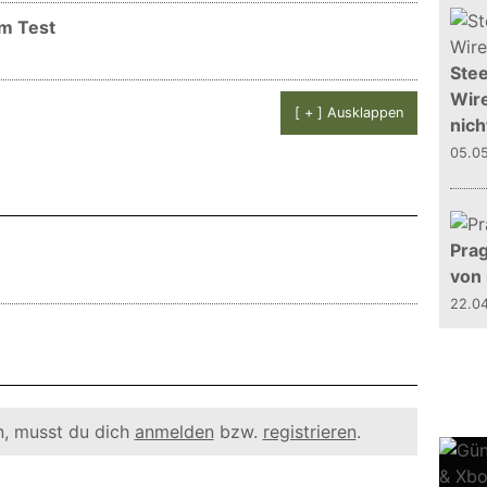
im Test
Stee
Wire
[ + ] Ausklappen
nich
05.0
Prag
von
22.0
, musst du dich
anmelden
bzw.
registrieren
.