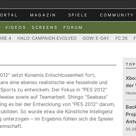
ORTAL
MAGAZIN
SPIELE
COMMUNITY
VIDEOS
SCREENS
FORUM
ARE 4
HALO: CAMPAIGN EVOLVED
GOW: E-DAY
FC 26
TOP
012" setzt Konamis Entschlossenheit fort,
Xbo
ns eine ebenso realistische wie fesselnde und
der
Sports zu entwickeln. Der Fokus in "PES 2012"
Heut
ielweise sowie auf Teamarbeit. Shingo "Seabass"
ng es bei der Entwicklung von "PES 2012" darum,
Bac
bilden. So wurde etwa die Künstliche Intelligenz
Proj
g unterzogen – im Ergebnis fühlen sich die Spieler
Ant
annschaft.
05.08