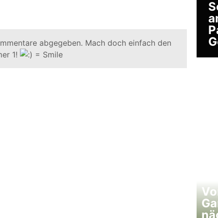
S
a
P
G
ommentare abgegeben. Mach doch einfach den
er 1!
Vo
Ga
nä