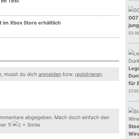
 im Test
007 
t im Xbox Store erhältlich
jun
03.0
Leg
, musst du dich
anmelden
bzw.
registrieren
.
Dunk
für 
27.0
ommentare abgegeben. Mach doch einfach den
er 1!
Stee
Wire