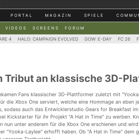
PORTAL
MAGAZIN
SPIELE
COMMU
VIDEOS
SCREENS
FORUM
ARE 4
HALO: CAMPAIGN EVOLVED
GOW: E-DAY
FC 26
in Tribut an klassische 3D-Pl
kamen Fans klassischer 3D-Plattformer zuletzt mit "Yooka
 für die Xbox One serviert, welche eine Hommage an eben je
s, sodass auch das Entwicklerstudio Gears for Breakfast im
i Kickstarter für ihr Projekt "A Hat in Time" zu werben. 
un nun unter anderem für die Xbox One erschienen und wird b
nter "Yooka-Laylee" erhofft haben. Ob "A Hat in Time" dem g