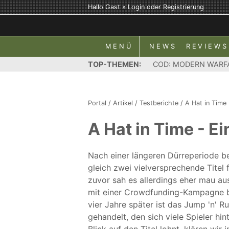
Hallo Gast »
Login
oder
Registrierung
MENÜ
NEWS
REVIEWS
TOP-THEMEN:
COD: MODERN WARF
Portal
/
Artikel
/
Testberichte
/
A Hat in Time
A Hat in Time - E
Nach einer längeren Dürreperiode be
gleich zwei vielversprechende Titel
zuvor sah es allerdings eher mau au
mit einer Crowdfunding-Kampagne be
vier Jahre später ist das Jump 'n' R
gehandelt, den sich viele Spieler hi