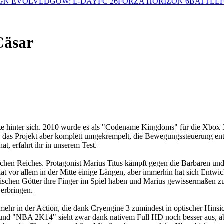
GN EVOLVED
GOW: E-DAY
FC 26
FORZA HORIZON 6
BATTLEF
Cäsar
 hinter sich. 2010 wurde es als "Codename Kingdoms" für die Xbox 360
s Projekt aber komplett umgekrempelt, die Bewegungssteuerung entfe
t, erfahrt ihr in unserem Test.
schen Reiches. Protagonist Marius Titus kämpft gegen die Barbaren und w
hat vor allem in der Mitte einige Längen, aber immerhin hat sich Entwi
schen Götter ihre Finger im Spiel haben und Marius gewissermaßen zu 
verbringen.
mehr in der Action, die dank Cryengine 3 zumindest in optischer Hinsic
d "NBA 2K14" sieht zwar dank nativem Full HD noch besser aus, aber 