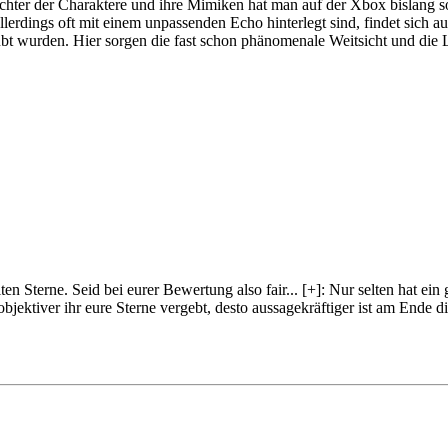
sichter der Charaktere und ihre Mimiken hat man auf der Xbox bislang 
erdings oft mit einem unpassenden Echo hinterlegt sind, findet sich a
t wurden. Hier sorgen die fast schon phänomenale Weitsicht und die Li
lten Sterne. Seid bei eurer Bewertung also fair
...
[+]
: Nur selten hat ein
objektiver ihr eure Sterne vergebt, desto aussagekräftiger ist am Ende