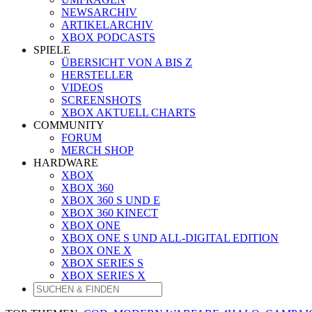
NEWSARCHIV
ARTIKELARCHIV
XBOX PODCASTS
SPIELE
ÜBERSICHT VON A BIS Z
HERSTELLER
VIDEOS
SCREENSHOTS
XBOX AKTUELL CHARTS
COMMUNITY
FORUM
MERCH SHOP
HARDWARE
XBOX
XBOX 360
XBOX 360 S UND E
XBOX 360 KINECT
XBOX ONE
XBOX ONE S UND ALL-DIGITAL EDITION
XBOX ONE X
XBOX SERIES S
XBOX SERIES X