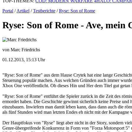
TOP-THEMEN:
COD: MODERN WARFARE 4
HALO: CAMPAI
Portal
/
Artikel
/
Testberichte
/
Ryse: Son of Rome
Ryse: Son of Rome - Ave, mein 
von Marc Friedrichs
01.12.2013, 15:13 Uhr
"Ryse: Son of Rome" aus dem Hause Crytek hat eine lange Geschichte
Steuerung populär machen. Aus welchen Gründen auch immer wurde da
Xbox One veröffentlicht. Ob dieses Hin und Her dem Titel gut getan ha
"Ryse: Son of Rome" entführt die Spieler zurück in die Zeit des römi
ermordet haben. Die Geschichte gewinnt sicherlich keine Preise und 
einzubauen. Inwiefern man damit leben kann, dass dann auch die römi
als fünf Stunden wird man letzten Endes eh nicht mit der Kampagne 
Der Hauptfokus von "Ryse" liegt aber nicht in der Story, sondern viel
Genre-übergreifende Konkurrenz in Form von "Forza Motorsport 5" un