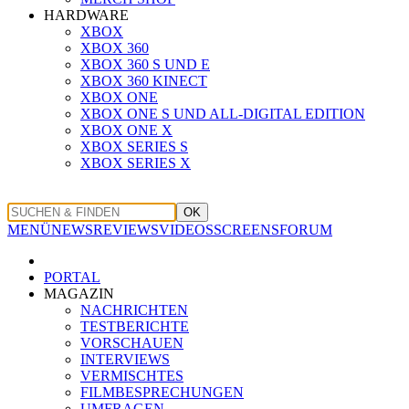
HARDWARE
XBOX
XBOX 360
XBOX 360 S UND E
XBOX 360 KINECT
XBOX ONE
XBOX ONE S UND ALL-DIGITAL EDITION
XBOX ONE X
XBOX SERIES S
XBOX SERIES X
OK
MENÜ
NEWS
REVIEWS
VIDEOS
SCREENS
FORUM
PORTAL
MAGAZIN
NACHRICHTEN
TESTBERICHTE
VORSCHAUEN
INTERVIEWS
VERMISCHTES
FILMBESPRECHUNGEN
UMFRAGEN