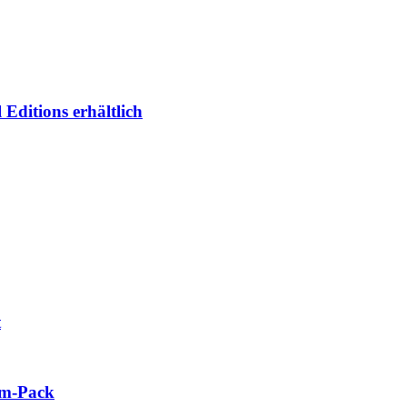
Editions erhältlich
t
um-Pack