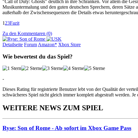
"Call of Duty: Ghosts" deutlich in ihre Schranken. Vor allem die Ge
Musikuntermalung und den guten deutschen Sprechern, deren Sätze all
außerhalb der Zwischensequenzen die Details etwas heruntergeschraub
1
2
3
Fazit
Zu den Kommentaren (0)
Detailseite
Forum
Am
a
z
o
n*
Xbox
Store
Wie bewertest du das Spiel?
-
Dieses Rating für registrierte Benutzer lebt von der Qualität der vertei
schwächeres Spiel nicht gleich immer komplett abgestraft werden. Je 
WEITERE NEWS ZUM SPIEL
Ryse: Son of Rome - Ab sofort im Xbox Game Pass