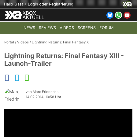
Hallo Gast »
Login
oder
Registrierung
NEWS
REVIEWS
VIDEOS
SCREENS
FORUM
TOP-THEMEN:
COD: MODERN WARFARE 4
HALO: CAMPAI
Portal
/
Videos
/
Lightning Returns: Final Fantasy XIII
Lightning Returns: Final Fantasy XIII -
Launch-Trailer
von Marc Friedrichs
14.02.2014, 10:58 Uhr