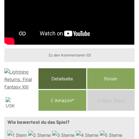
Zu den Kommentaren (0)
Detailseite
Forum
Am
a
z
o
n*
Xbox
Store
Wie bewertest du das Spiel?