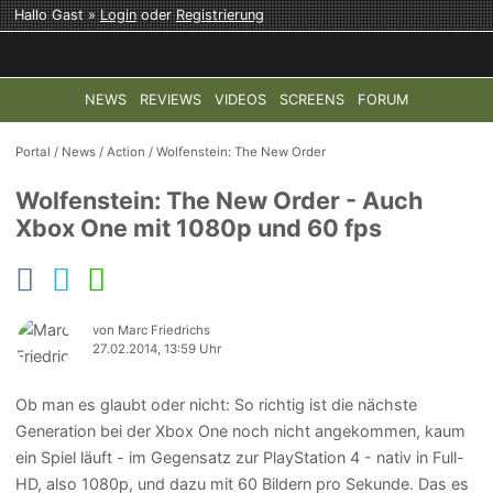
Hallo Gast »
Login
oder
Registrierung
NEWS
REVIEWS
VIDEOS
SCREENS
FORUM
TOP-THEMEN:
COD: MODERN WARFARE 4
HALO: CAMPAI
Portal
/
News
/
Action
/
Wolfenstein: The New Order
Wolfenstein: The New Order - Auch
Xbox One mit 1080p und 60 fps
von Marc Friedrichs
27.02.2014, 13:59 Uhr
Ob man es glaubt oder nicht: So richtig ist die nächste
Generation bei der Xbox One noch nicht angekommen, kaum
ein Spiel läuft - im Gegensatz zur PlayStation 4 - nativ in Full-
HD, also 1080p, und dazu mit 60 Bildern pro Sekunde. Das es