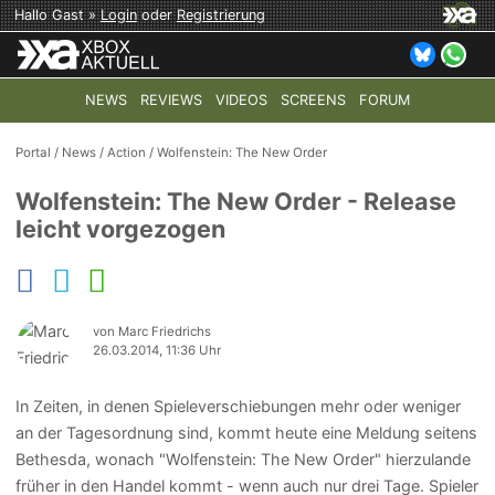
Hallo Gast »
Login
oder
Registrierung
NEWS
REVIEWS
VIDEOS
SCREENS
FORUM
TOP-THEMEN:
COD: MODERN WARFARE 4
HALO: CAMPAI
Portal
/
News
/
Action
/
Wolfenstein: The New Order
Wolfenstein: The New Order - Release
leicht vorgezogen
von Marc Friedrichs
26.03.2014, 11:36 Uhr
In Zeiten, in denen Spieleverschiebungen mehr oder weniger
an der Tagesordnung sind, kommt heute eine Meldung seitens
Bethesda, wonach "Wolfenstein: The New Order" hierzulande
früher in den Handel kommt - wenn auch nur drei Tage. Spieler