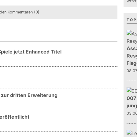
Bewer
den Kommentaren (0)
TOP
Assa
piele jetzt Enhanced Titel
Resy
Flag
08.0
ls zur dritten Erweiterung
007 
jun
03.0
röffentlicht