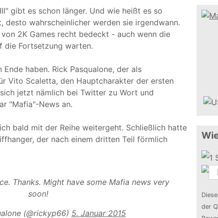
II" gibt es schon länger. Und wie heißt es so
t, desto wahrscheinlicher werden sie irgendwann.
r von 2K Games recht bedeckt - auch wenn die
uf die Fortsetzung warten.
n Ende haben. Rick Pasqualone, der als
ür Vito Scaletta, den Hauptcharakter der ersten
sich jetzt nämlich bei Twitter zu Wort und
aar "Mafia"-News an.
ich bald mit der Reihe weitergeht. Schließlich hatte
Wie
ffhanger, der nach einem dritten Teil förmlich
ce. Thanks. Might have some Mafia news very
soon!
Diese
der Q
ualone (@rickyp66)
5. Januar 2015