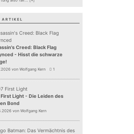
tung also fair
...
[+]
 ARTIKEL
ssin's Creed: Black Flag
nced - Hisst die schwarze
ge!
7.2026
von Wolfgang Kern
1
First Light - Die Leiden des
gen Bond
6.2026
von Wolfgang Kern