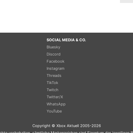
SOCIAL MEDIA & CO.
Bluesky
Discord
Facebook
Instagram
Threads
TikTok
Twitch
Twitter/X
WhatsApp
YouTube
Copyright © Xbox Aktuell 2005-2026
chte vorbehalten, sämtliche Markenzeichen sind Eigentum der jeweiligen B