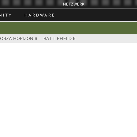
NETZWERK
NITY
HARDWARE
FORZA HORIZON 6
BATTLEFIELD 6