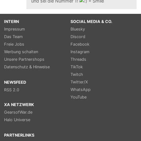
und sei die Nummer 1!
INTERN
SOCIAL MEDIA & CO.
Impressum
Bluesky
Das Team
Discord
Freie Jobs
Facebook
Werbung schalten
Instagram
Unsere Partnershops
Threads
Datenschutz & Hinweise
TikTok
Twitch
Twitter/X
NEWSFEED
WhatsApp
RSS 2.0
YouTube
XA NETZWERK
GearsofWar.de
Halo Universe
PARTNERLINKS