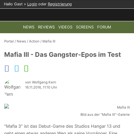
Hallo Gast »
Login
oder
Registrierung
NEWS
REVIEWS
VIDEOS
SCREENS
FORUM
TOP-THEMEN:
COD: MODERN WARFARE 4
HALO: CAMPAI
Portal
/
News
/
Action
/
Mafia III
Mafia III - Das Gangster-Epos im Test
von Wolfgang Kern
16.11.2016, 11:10 Uhr
Bild aus der "Mafia III"-Galerie
"Mafia 3" ist das Debut-Game des Studios Hangar 13 und
geht einen etwas anderen Weg als seine Vorgänger. Eine