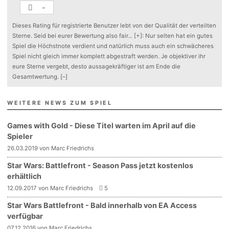
-
Dieses Rating für registrierte Benutzer lebt von der Qualität der verteilten
Sterne. Seid bei eurer Bewertung also fair
...
[+]
: Nur selten hat ein gutes
Spiel die Höchstnote verdient und natürlich muss auch ein schwächeres
Spiel nicht gleich immer komplett abgestraft werden. Je objektiver ihr
eure Sterne vergebt, desto aussagekräftiger ist am Ende die
Gesamtwertung.
[–]
WEITERE NEWS ZUM SPIEL
Games with Gold - Diese Titel warten im April auf die
Spieler
26.03.2019 von Marc Friedrichs
Star Wars: Battlefront - Season Pass jetzt kostenlos
erhältlich
12.09.2017 von Marc Friedrichs
5
Star Wars Battlefront - Bald innerhalb von EA Access
verfügbar
07.12.2016 von Marc Friedrichs