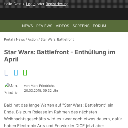
Hallo Gast »
Login
oder
Registrierung
NEWS
REVIEWS
VIDEOS
SCREENS
FORUM
TOP-THEMEN:
COD: MODERN WARFARE 4
HALO: CAMPAI
Portal
/
News
/
Action
/
Star Wars: Battlefront
Star Wars: Battlefront - Enthüllung im
April
von Marc Friedrichs
20.03.2015, 09:32 Uhr
Bald hat das lange Warten auf "Star Wars: Battlefront" ein
Ende. Bis zum Release im Rahmen des nächsten
Weihnachtsgeschäfts wird es zwar noch etwas dauern, dafür
haben Electronic Arts und Entwickler DICE jetzt aber