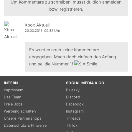
Um Kommentare zu schreiben, musst du dich
anmelden
bzw.
registrieren
.
Xbox Aktuell
20.03.2015, 09:32 Uhr
Es wurden noch keine Kommentare
abgegeben. Mach doch einfach den Anfang
und sei die Nummer 1!
INTERN
SOCIAL MEDIA & CO.
Impressum
Bluesky
Das Team
Discord
Freie Jobs
Facebook
Werbung schalten
Instagram
Unsere Partnershops
Threads
Datenschutz & Hinweise
TikTok