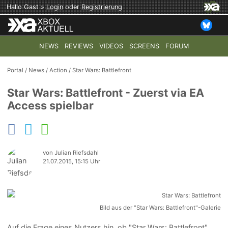
Hallo Gast »
Login
oder
Registrierung
NEWS
REVIEWS
VIDEOS
SCREENS
FORUM
TOP-THEMEN:
COD: MODERN WARFARE 4
HALO: CAMPAI
Portal
/
News
/
Action
/
Star Wars: Battlefront
Star Wars: Battlefront - Zuerst via EA
Access spielbar
von Julian Riefsdahl
21.07.2015, 15:15 Uhr
Bild aus der "Star Wars: Battlefront"-Galerie
Auf die Frage eines Nutzers hin, ob "Star Wars: Battlefront"