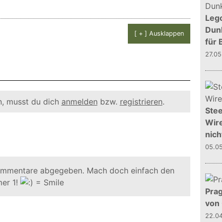
Leg
Dunk
[ + ] Ausklappen
für 
27.0
, musst du dich
anmelden
bzw.
registrieren
.
Stee
Wire
nich
05.0
ommentare abgegeben. Mach doch einfach den
er 1!
Prag
von
22.0