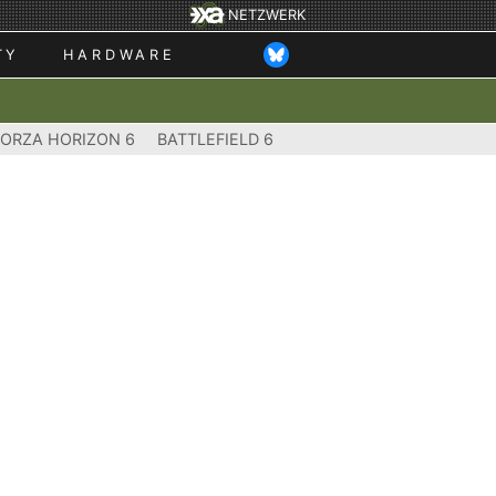
NETZWERK
TY
HARDWARE
FORZA HORIZON 6
BATTLEFIELD 6