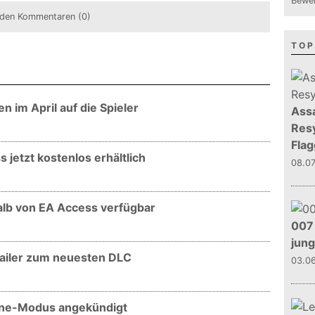
Bewer
den Kommentaren (0)
TOP
n im April auf die Spieler
Assa
Resy
Flag
 jetzt kostenlos erhältlich
08.0
halb von EA Access verfügbar
007 
jun
Trailer zum neuesten DLC
03.0
fline-Modus angekündigt