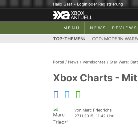
Hallo Gast »
Login
oder
Registrierung
MENÜ
NEWS
REVIEWS
TOP-THEMEN:
COD: MODERN WARF
Portal
/
News
/
Vermischtes
/
Star Wars: Batt
Xbox Charts - Mit 
von Marc Friedrichs
27.11.2015, 11:42 Uhr