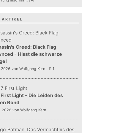
tung also fair
...
[+]
 ARTIKEL
ssin's Creed: Black Flag
nced - Hisst die schwarze
ge!
7.2026
von Wolfgang Kern
1
First Light - Die Leiden des
gen Bond
6.2026
von Wolfgang Kern