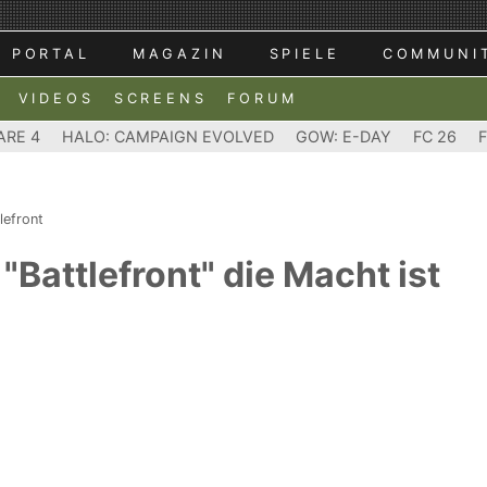
PORTAL
MAGAZIN
SPIELE
COMMUNI
VIDEOS
SCREENS
FORUM
ARE 4
HALO: CAMPAIGN EVOLVED
GOW: E-DAY
FC 26
lefront
"Battlefront" die Macht ist